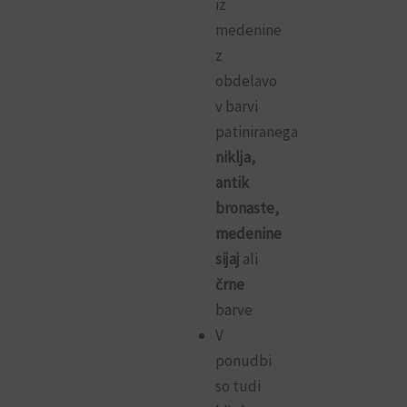
iz
medenine
z
obdelavo
v barvi
patiniranega
niklja,
antik
bronaste,
medenine
sijaj
ali
črne
barve
V
ponudbi
so tudi