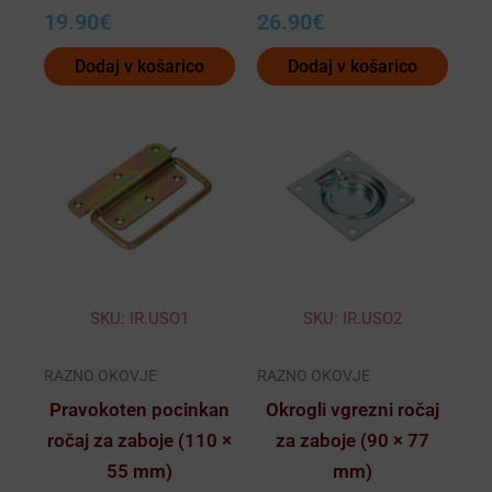
19.90
€
26.90
€
Dodaj v košarico
Dodaj v košarico
SKU: IR.USO1
SKU: IR.USO2
RAZNO OKOVJE
RAZNO OKOVJE
Pravokoten pocinkan
Okrogli vgrezni ročaj
ročaj za zaboje (110 ×
za zaboje (90 × 77
55 mm)
mm)