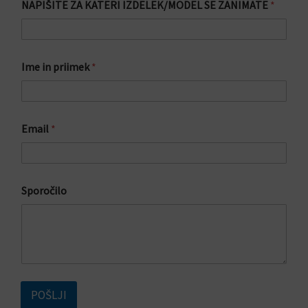
NAPIŠITE ZA KATERI IZDELEK/MODEL SE ZANIMATE
*
Ime in priimek
*
Email
*
S
Sporočilo
p
o
r
o
č
i
l
o
POŠLJI
*