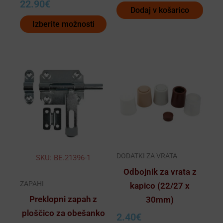
22.90
€
Dodaj v košarico
Izberite možnosti
Ta
izdelek
ima
več
različic.
Možnosti
lahko
DODATKI ZA VRATA
SKU: BE.21396-1
izberete
Odbojnik za vrata z
na
ZAPAHI
kapico (22/27 x
strani
Preklopni zapah z
30mm)
izdelka
ploščico za obešanko
2.40
€