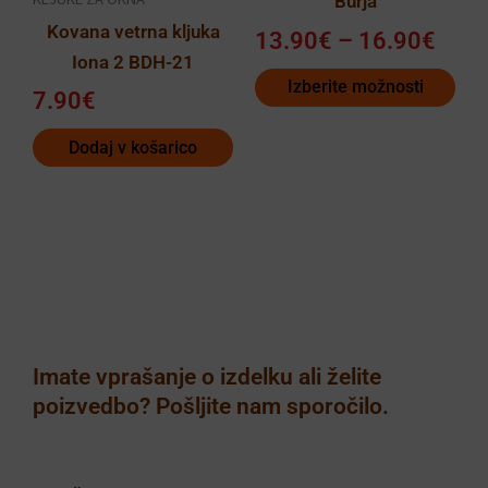
“Burja”
16.9
Možnosti
Kovana vetrna kljuka
13.90
€
–
16.90
€
lahko
Iona 2 BDH-21
izberete
Izberite možnosti
7.90
€
na
strani
Dodaj v košarico
izdelka
Imate vprašanje o izdelku ali želite
poizvedbo? Pošljite nam sporočilo.