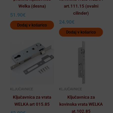
Welka (desna)
art.111.15 (ovalni
cilinder)
51.90
€
24.90
€
Dodaj v košarico
Dodaj v košarico
Ta
Ta
izdelek
izdelek
ima
ima
več
več
različic.
različic.
Možnosti
Možnosti
lahko
lahko
KLJUČAVNICE
KLJUČAVNICE
izberete
izberete
Ključavnica za vrata
Ključavnica za
na
na
WELKA art 015.85
kovinska vrata WELKA
strani
strani
at.102.85