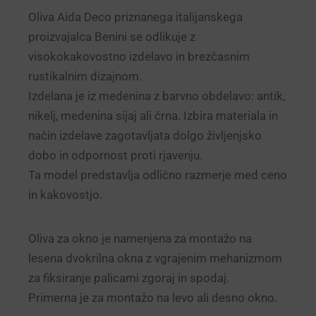
Oliva Aida Deco priznanega italijanskega
proizvajalca Benini se odlikuje z
visokokakovostno izdelavo in brezčasnim
rustikalnim dizajnom.
Izdelana je iz medenina z barvno obdelavo: antik,
nikelj, medenina sijaj ali črna. Izbira materiala in
način izdelave zagotavljata dolgo življenjsko
dobo in odpornost proti rjavenju.
Ta model predstavlja odlično razmerje med ceno
in kakovostjo.
Oliva za okno je namenjena za montažo na
lesena dvokrilna okna z vgrajenim mehanizmom
za fiksiranje palicami zgoraj in spodaj.
Primerna je za montažo na levo ali desno okno.