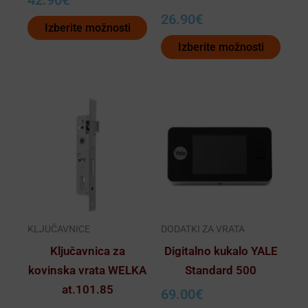
42.90
€
izdelka
izdelka
26.90
€
Izberite možnosti
Izberite možnosti
Ta
izdelek
ima
več
različic.
Možnosti
lahko
KLJUČAVNICE
DODATKI ZA VRATA
izberete
Ključavnica za
Digitalno kukalo YALE
na
kovinska vrata WELKA
Standard 500
strani
at.101.85
69.00
€
izdelka