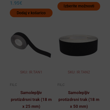
1.95
€
Izberite možnosti
Dodaj v košarico
SKU: IR.TAN1
SKU: IR.TAN2
FILC
FILC
Samolepljiv
Samolepljiv
protizdrsni trak (18 m
protizdrsni trak (18 m
x 25 mm)
x 50 mm)