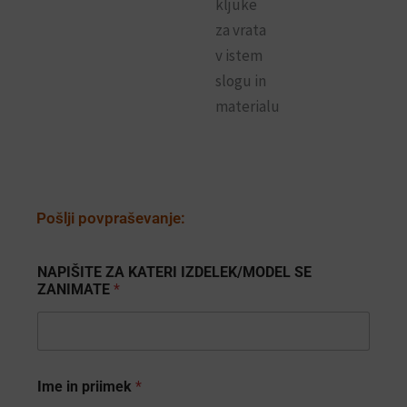
kljuke
za vrata
v istem
slogu in
materialu
Pošlji povpraševanje:
NAPIŠITE ZA KATERI IZDELEK/MODEL SE
ZANIMATE
*
p
Ime in priimek
*
r