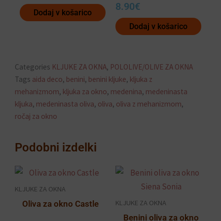
8.90
€
Dodaj v košarico
Dodaj v košarico
Categories
KLJUKE ZA OKNA
,
POLOLIVE/OLIVE ZA OKNA
Tags
aida deco
,
benini
,
benini kljuke
,
kljuka z
mehanizmom
,
kljuka za okno
,
medenina
,
medeninasta
kljuka
,
medeninasta oliva
,
oliva
,
oliva z mehanizmom
,
ročaj za okno
Podobni izdelki
Ta
izdelek
KLJUKE ZA OKNA
ima
KLJUKE ZA OKNA
Oliva za okno Castle
več
Benini oliva za okno