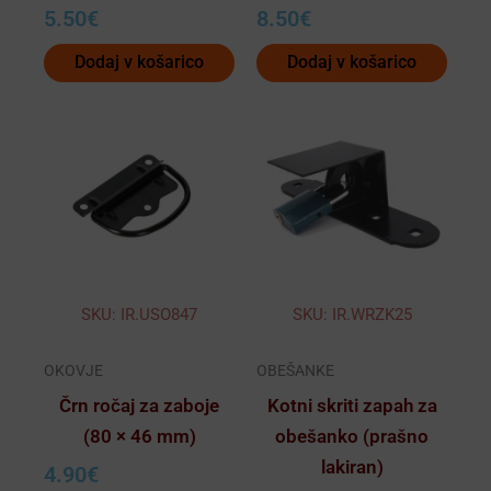
5.50
€
8.50
€
Dodaj v košarico
Dodaj v košarico
SKU: IR.USO847
SKU: IR.WRZK25
OKOVJE
OBEŠANKE
Črn ročaj za zaboje
Kotni skriti zapah za
(80 × 46 mm)
obešanko (prašno
lakiran)
4.90
€