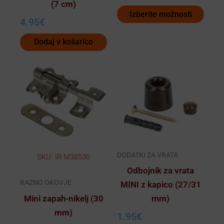
(7 cm)
Izberite možnosti
4.95
€
Dodaj v košarico
Ta
izdelek
ima
več
različic.
Možnosti
lahko
DODATKI ZA VRATA
SKU: IR.M38530
izberete
Odbojnik za vrata
na
RAZNO OKOVJE
MINI z kapico (27/31
strani
Mini zapah-nikelj (30
mm)
izdelka
mm)
1.95
€