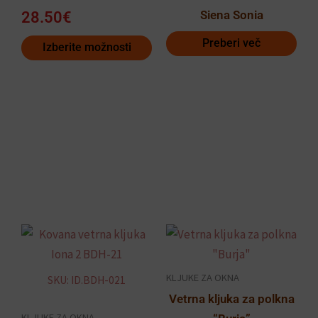
različic.
Siena Sonia
28.50
€
Možnosti
Preberi več
Izberite možnosti
lahko
izberete
na
strani
izdelka
Ceno
Ta
razp
izdelek
od
ima
KLJUKE ZA OKNA
SKU: ID.BDH-021
13.9
več
Vetrna kljuka za polkna
do
različic.
KLJUKE ZA OKNA