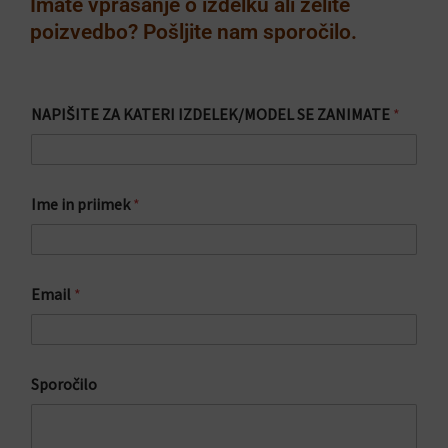
Imate vprašanje o izdelku ali želite
poizvedbo? Pošljite nam sporočilo.
NAPIŠITE ZA KATERI IZDELEK/MODEL SE ZANIMATE
*
Ime in priimek
*
Email
*
*
Sporočilo
S
p
o
r