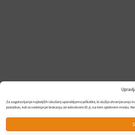
Upravlj
Za zagotavljanje najboljših izkušenj uporabljamo piškotke, ki služijo shranjevanju i
podatkov, kot so vedenje pri brskanju ali edinstveni ID-ji, na tem spletnem mestu. Nep
S