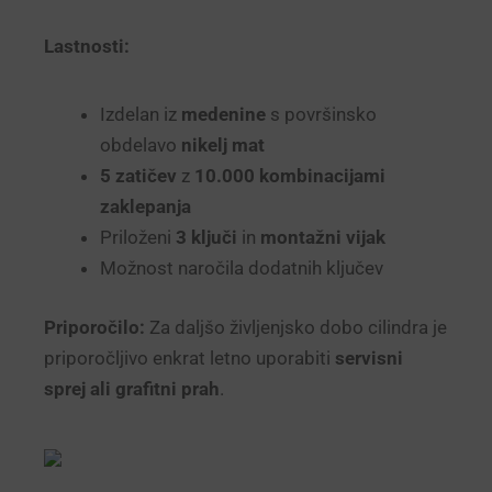
Lastnosti:
Izdelan iz
medenine
s površinsko
obdelavo
nikelj mat
5 zatičev
z
10.000 kombinacijami
zaklepanja
Priloženi
3 ključi
in
montažni vijak
Možnost naročila dodatnih ključev
Priporočilo:
Za daljšo življenjsko dobo cilindra je
priporočljivo enkrat letno uporabiti
servisni
sprej ali grafitni prah
.