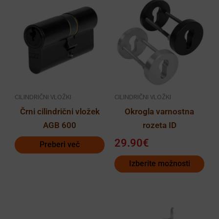
Ta
izdelek
ima
več
različic.
Možnosti
lahko
CILINDRIČNI VLOŽKI
CILINDRIČNI VLOŽKI
izberete
Črni cilindrični vložek
Okrogla varnostna
na
AGB 600
rozeta ID
strani
izdelka
29.90
€
Preberi več
Izberite možnosti
Cenovni
Ta