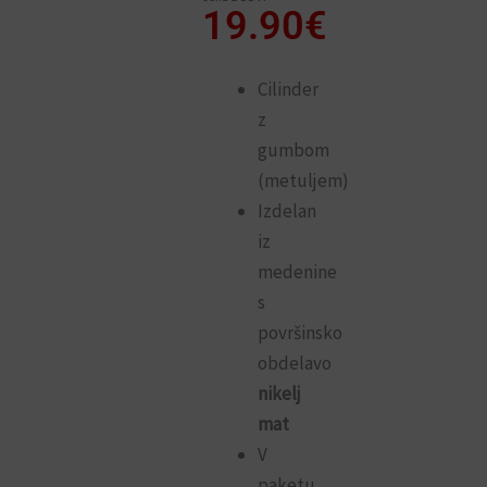
19.90
€
Cilinder
z
gumbom
(metuljem)
Izdelan
iz
medenine
s
površinsko
obdelavo
nikelj
mat
V
paketu