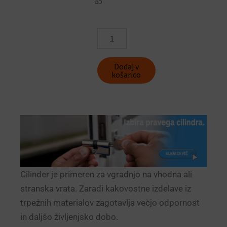
65
Cilindrični
vložek
ID-
050
Dodaj v
B-
košarico
Pack
z
gumbom
(30
-
35
mm)
količina
Cilinder je primeren za vgradnjo na vhodna ali
stranska vrata. Zaradi kakovostne izdelave iz
trpežnih materialov zagotavlja večjo odpornost
in daljšo življenjsko dobo.