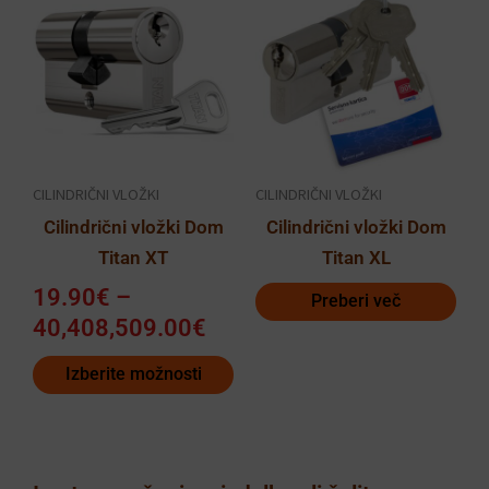
razpon:
izdelek
od
ima
19.90€
več
do
različic.
40,408,509.00€
Možnosti
lahko
CILINDRIČNI VLOŽKI
CILINDRIČNI VLOŽKI
izberete
Cilindrični vložki Dom
Cilindrični vložki Dom
na
Titan XT
Titan XL
strani
izdelka
19.90
€
–
Preberi več
40,408,509.00
€
Izberite možnosti