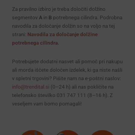
Za pravilno izbiro je treba določiti dolžino
segmentov
A
in
B
potrebnega cilindra. Podrobna
navodila za določanje dolžin so na voljo na tej
strani:
Navodila za določanje dolžine
potrebnega cilindra.
Potrebujete dodatni nasvet ali pomoč pri nakupu
ali morda iščete določen izdelek, ki ga niste našli
v spletni trgovini? Pišite nam na e-poštni naslov:
info@trendital.si
(0–24 h) ali nas pokličite na
telefonsko številko 031 747 111 (8–16 h). Z
veseljem vam bomo pomagali!