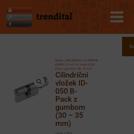
Skip
to
content
Search
Na
Domov
/
ZAKLEPANJE
/
CILINDRIČNI
VLOŽKI
/ Cilindrični vložek ID-050
B-Pack z gumbom (30 – 35 mm)
Cilindrični
vložek ID-
050 B-
Pack z
gumbom
(30 – 35
mm)
cena z DDV: