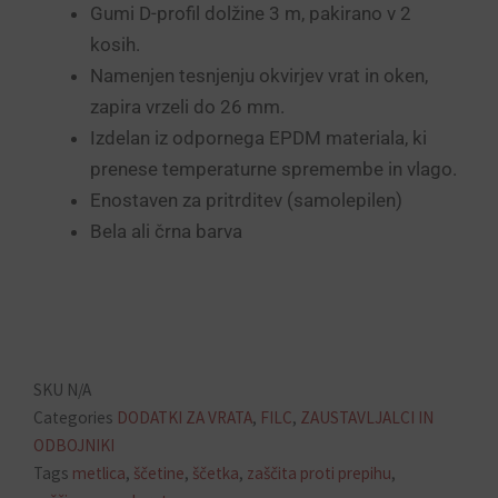
Gumi D-profil dolžine 3 m, pakirano v 2
kosih.
Namenjen tesnjenju okvirjev vrat in oken,
zapira vrzeli do 26 mm.
Izdelan iz odpornega EPDM materiala, ki
prenese temperaturne spremembe in vlago.
Enostaven za pritrditev (samolepilen)
Bela ali črna barva
SKU
N/A
Categories
DODATKI ZA VRATA
,
FILC
,
ZAUSTAVLJALCI IN
ODBOJNIKI
Tags
metlica
,
ščetine
,
ščetka
,
zaščita proti prepihu
,