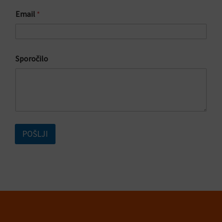
o
Email
*
č
i
l
o
Sporočilo
POŠLJI