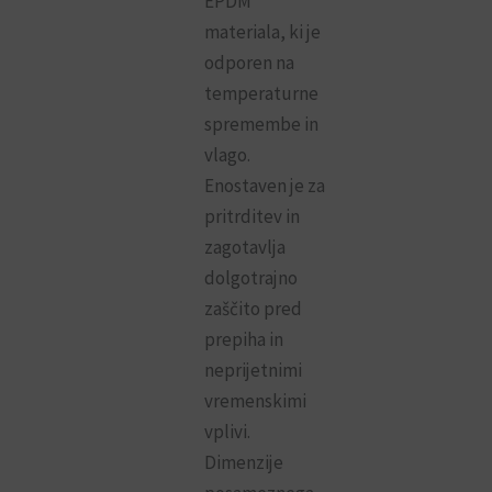
EPDM
materiala, ki je
odporen na
temperaturne
spremembe in
vlago.
Enostaven je za
pritrditev in
zagotavlja
dolgotrajno
zaščito pred
prepiha in
neprijetnimi
vremenskimi
vplivi.
Dimenzije