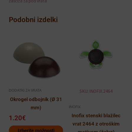
zaščiza za pod vrata
Podobni izdelki
Ta
izdelek
ima
več
različic.
Možnosti
lahko
DODATKI ZA VRATA
SKU: INOFIX.2464
izberete
Okrogel odbojnik (Ø 31
na
INOFIX
mm)
strani
Inofix stenski blažilec
izdelka
1.20
€
vrat 2464 z otroškim
Izberite možnosti