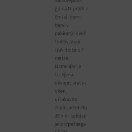
Samolepilna
guma D-profil v
črni ali bervi
barvi v
pakiranju dveh
trakov, vsak
trak dolžine 3
metre.
Namenjen je
tesnjenju
okvirjev vrat in
oken,
učinkovito
zapira vrzeli do
26 mm. Izdelan
je iz trpežnega