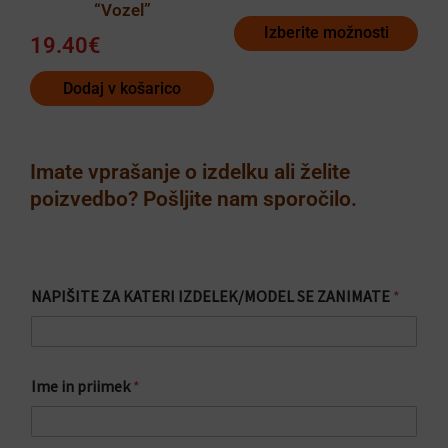
“Vozel”
Izberite možnosti
19.40
€
Dodaj v košarico
Imate vprašanje o izdelku ali želite
poizvedbo? Pošljite nam sporočilo.
NAPIŠITE ZA KATERI IZDELEK/MODEL SE ZANIMATE
*
*
Ime in priimek
*
S
p
o
r