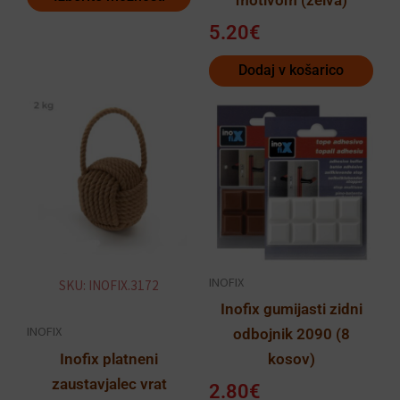
motivom (želva)
5.20
€
Dodaj v košarico
Ta
izdelek
ima
več
različic.
Možnosti
lahko
INOFIX
SKU: INOFIX.3172
izberete
Inofix gumijasti zidni
na
INOFIX
odbojnik 2090 (8
strani
Inofix platneni
kosov)
izdelka
zaustavjalec vrat
2.80
€