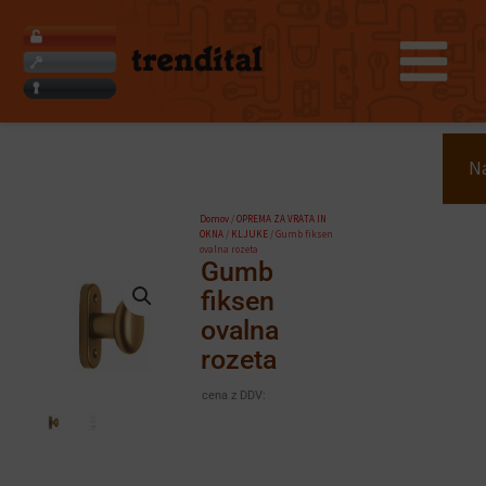
Skip
to
content
Search
Na
Domov
/
OPREMA ZA VRATA IN
OKNA
/
KLJUKE
/ Gumb fiksen
ovalna rozeta
Gumb
fiksen
ovalna
rozeta
cena z DDV: