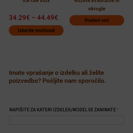
Ice raw inox
Rozete kvadratne in
na
okrogle
strani
34.29
€
–
44.49
€
izdelka
Preberi več
Izberite možnosti
Imate vprašanje o izdelku ali želite
poizvedbo? Pošljite nam sporočilo.
NAPIŠITE ZA KATERI IZDELEK/MODEL SE ZANIMATE
*