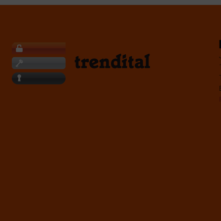
P
I
Š
I
T
E