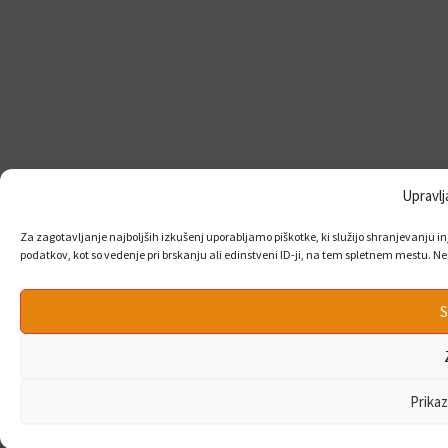
Upravlj
Za zagotavljanje najboljših izkušenj uporabljamo piškotke, ki služijo shranjevanju i
podatkov, kot so vedenje pri brskanju ali edinstveni ID-ji, na tem spletnem mestu. Nep
S
Prikaz