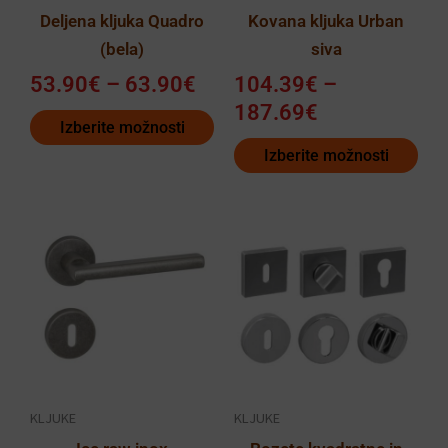
Deljena kljuka Quadro
Kovana kljuka Urban
na
na
(bela)
siva
strani
strani
izdelka
izdelka
53.90
€
–
63.90
€
104.39
€
–
187.69
€
Izberite možnosti
Izberite možnosti
Cenovni
Ta
razpon:
izdelek
od
ima
34.29€
več
do
različic.
44.49€
Možnosti
lahko
KLJUKE
KLJUKE
izberete