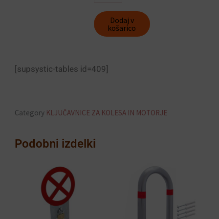
disk
TY102
Dodaj v
količina
košarico
[supsystic-tables id=409]
Category
KLJUČAVNICE ZA KOLESA IN MOTORJE
Podobni izdelki