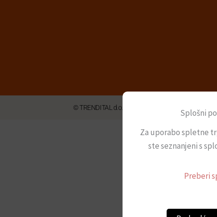
© TRENDITAL d.o.o. 2026
Splošni po
Za uporabo spletne tr
ste seznanjeni s spl
Preberi s