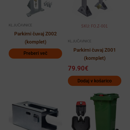
KLJUČAVNICE
SKU: FO.Z-001
Parkirni čuvaj Z002
KLJUČAVNICE
(komplet)
Parkirni čuvaj Z001
Preberi več
(komplet)
79.90
€
Dodaj v košarico
Ta
izdelek
ima
več
različic.