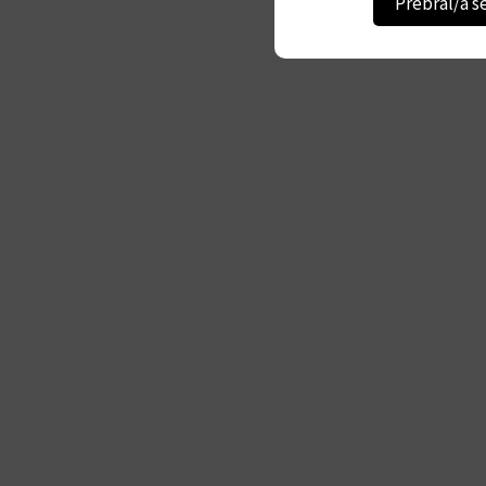
Prebral/a s