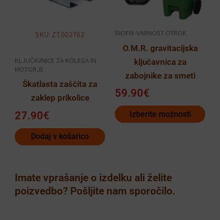
Možnosti
lahko
INOFIX-VARNOST OTROK
SKU: ZT.002762
izberete
O.M.R. gravitacijska
na
KLJUČAVNICE ZA KOLESA IN
ključavnica za
strani
MOTORJE
zabojnike za smeti
izdelka
Škatlasta zaščita za
59.90
€
zaklep prikolice
27.90
€
Izberite možnosti
Dodaj v košarico
Imate vprašanje o izdelku ali želite
poizvedbo? Pošljite nam sporočilo.