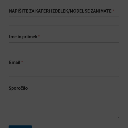
NAPIŠITE ZA KATERI IZDELEK/MODEL SE ZANIMATE
*
I
Ime in priimek
*
Z
D
E
L
E
Email
*
K
/
M
O
D
Sporočilo
E
L
Z
A
Z
A