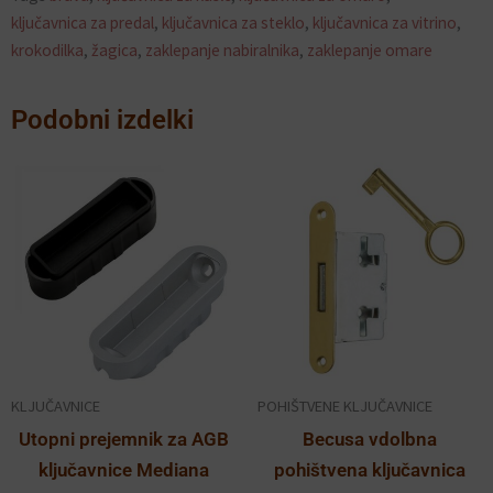
ključavnica za predal
,
ključavnica za steklo
,
ključavnica za vitrino
,
krokodilka
,
žagica
,
zaklepanje nabiralnika
,
zaklepanje omare
Podobni izdelki
Cenovni
Cenovn
Ta
Ta
razpon:
razpon:
izdelek
izdelek
od
od
ima
ima
2.40€
5.50€
več
več
do
do
različic.
različic.
3.00€
6.20€
Možnosti
Možnosti
lahko
lahko
izberete
izberete
KLJUČAVNICE
POHIŠTVENE KLJUČAVNICE
na
na
Utopni prejemnik za AGB
Becusa vdolbna
strani
strani
ključavnice Mediana
pohištvena ključavnica
izdelka
izdelka