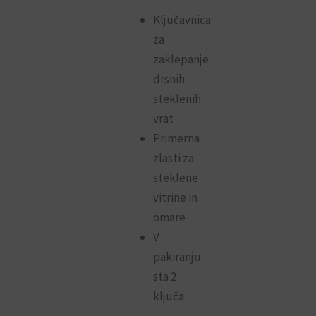
Ključavnica
za
zaklepanje
drsnih
steklenih
vrat
Primerna
zlasti za
steklene
vitrine in
omare
V
pakiranju
sta 2
ključa