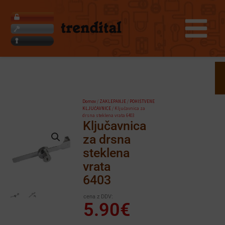
Skip
to
content
Search
Domov
/
ZAKLEPANJE
/
POHIŠTVENE
KLJUČAVNICE
/ Ključavnica za
drsna steklena vrata 6403
Ključavnica
za drsna
steklena
vrata
6403
cena z DDV:
5.90
€