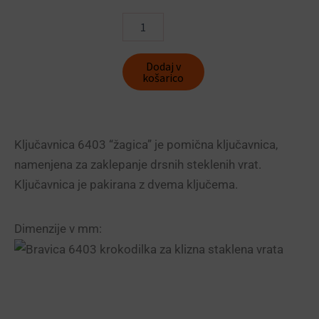
Ključavnica
za
drsna
steklena
Dodaj v
vrata
košarico
6403
količina
Ključavnica 6403 “žagica” je pomična ključavnica,
namenjena za zaklepanje drsnih steklenih vrat.
Ključavnica je pakirana z dvema ključema.
Dimenzije v mm: