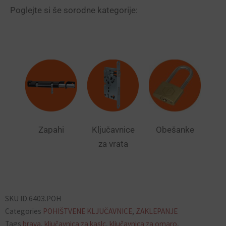
Poglejte si še sorodne kategorije:
Zapahi
Ključavnice
Obešanke
za vrata
SKU
ID.6403.POH
Categories
POHIŠTVENE KLJUČAVNICE
,
ZAKLEPANJE
Tags
brava
,
ključavnica za kaslc
,
ključavnica za omaro
,