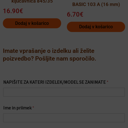
ključavnica 845/35
BASIC 103 A (16 mm)
16.90
€
6.70
€
Dodaj v košarico
Dodaj v košarico
Imate vprašanje o izdelku ali želite
poizvedbo? Pošljite nam sporočilo.
NAPIŠITE ZA KATERI IZDELEK/MODEL SE ZANIMATE
*
I
Ime in priimek
*
Z
D
E
L