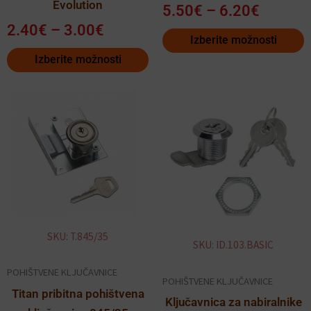
Evolution
5.50
€
–
6.20
€
2.40
€
–
3.00
€
Izberite možnosti
Izberite možnosti
SKU: T.845/35
SKU: ID.103.BASIC
POHIŠTVENE KLJUČAVNICE
POHIŠTVENE KLJUČAVNICE
Titan pribitna pohištvena
Ključavnica za nabiralnike