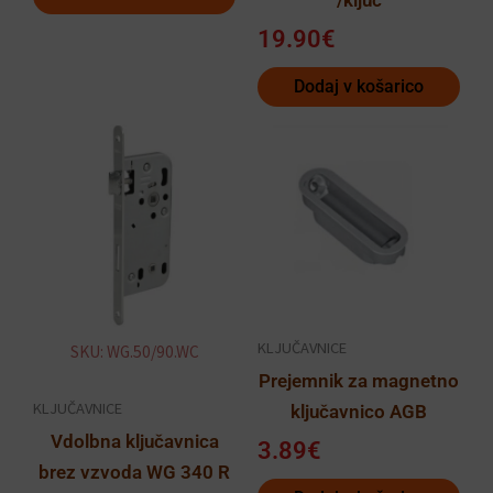
19.90
€
Dodaj v košarico
KLJUČAVNICE
SKU: WG.50/90.WC
Prejemnik za magnetno
KLJUČAVNICE
ključavnico AGB
Vdolbna ključavnica
3.89
€
brez vzvoda WG 340 R