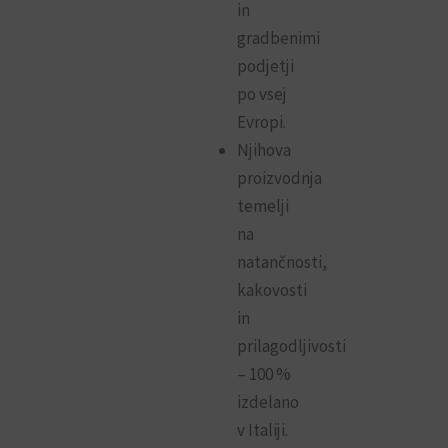
in
gradbenimi
podjetji
po vsej
Evropi.
Njihova
proizvodnja
temelji
na
natančnosti,
kakovosti
in
prilagodljivosti
– 100 %
izdelano
v Italiji.