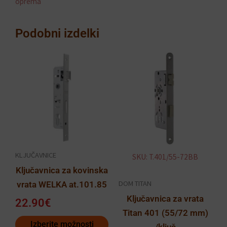
oprema
Podobni izdelki
Ta
izdelek
ima
več
različic.
Možnosti
lahko
KLJUČAVNICE
SKU: T.401/55-72BB
izberete
Ključavnica za kovinska
na
DOM TITAN
vrata WELKA at.101.85
strani
Ključavnica za vrata
izdelka
22.90
€
Titan 401 (55/72 mm)
Izberite možnosti
/ključ