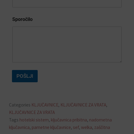
T
E
R
Sporočilo
I
POŠLJI
Categories
KLJUČAVNICE
,
KLJUČAVNICE ZA VRATA
,
KLJUČAVNICE ZA VRATA
Tags
hotelski sistem
,
ključavnica pribitna
,
nadometna
ključavnica
,
pametne ključavnice
,
sef
,
welka
,
zaščitna