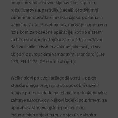
enojne in večtočkovne ključavnice, zapirala,
ročaji, varovala, nasadila (tečaji), protivlomni
sistemi ter dodatki za evakuacijska, požarna in
tehnična vrata. Posebna pozornost je namenjena
izdelkom za posebne aplikacije, kot so sistemi
za hitra vrata, industrijska zapirala ter sestavni
deli za zasilni izhod in evakuacijske poti, ki so
skladni z evropskimi varnostnimi standardi (EN
179, EN 1125, CE certifikati ipd.).
Welka slovi po svoji prilagodljivosti – poleg
standardnega programa so sposobni razviti
rešitve po meri glede na tehnične in funkcionalne
zahteve naročnikov. Njihovi izdelki so primerni za
uporabo v stanovanjskih, poslovnih in
industrijskih objektih ter v objektih z visoko