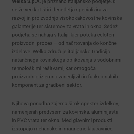
Welka S.p.A.
je priznano italijansko podjetje, ki
se že več kot štiri desetletja specializira za
razvoj in proizvodnjo visokokakovostne kovinske
galanterije ter sistemov za vrata in okna. Sedež
podjetja se nahaja v Italiji, kjer poteka celoten
proizvodni proces – od načrtovanja do končne
izdelave. Welka združuje italijansko tradicijo
natančnega kovinskega oblikovanja s sodobnimi
tehnološkimi rešitvami, kar omogoča
proizvodnjo izjemno zanesljivih in funkcionalnih
komponent za gradbeni sektor.
Njihova ponudba zajema širok spekter izdelkov,
namenjenih predvsem za kovinska, aluminijasta
in PVC vrata ter okna. Med glavnimi produkti
izstopajo mehanske in magnetne ključavnice,