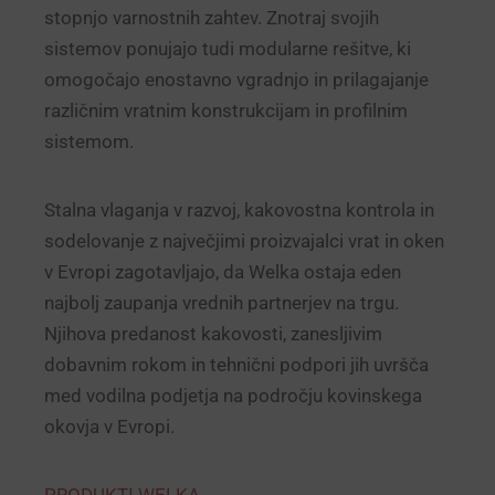
stopnjo varnostnih zahtev. Znotraj svojih
sistemov ponujajo tudi modularne rešitve, ki
omogočajo enostavno vgradnjo in prilagajanje
različnim vratnim konstrukcijam in profilnim
sistemom.
Stalna vlaganja v razvoj, kakovostna kontrola in
sodelovanje z največjimi proizvajalci vrat in oken
v Evropi zagotavljajo, da Welka ostaja eden
najbolj zaupanja vrednih partnerjev na trgu.
Njihova predanost kakovosti, zanesljivim
dobavnim rokom in tehnični podpori jih uvršča
med vodilna podjetja na področju kovinskega
okovja v Evropi.
PRODUKTI WELKA