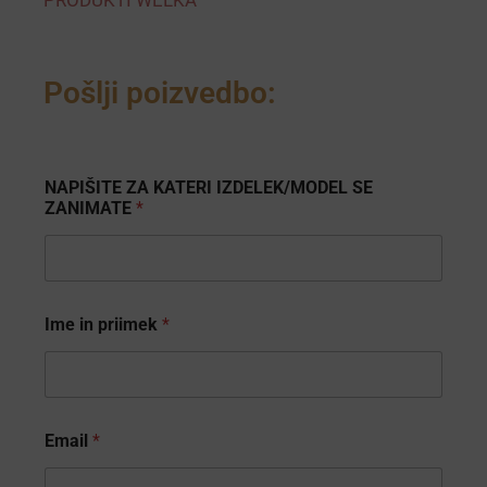
Pošlji poizvedbo:
Z
NAPIŠITE ZA KATERI IZDELEK/MODEL SE
A
ZANIMATE
*
N
I
M
A
T
E
Ime in priimek
*
K
A
T
E
R
I
Email
*
K
A