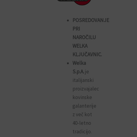
POSREDOVANJE
PRI
NAROČILU
WELKA
KLJUČAVNIC.
Welka
S.p.A.
je
italijanski
proizvajalec
kovinske
galanterije
z več kot
40-letno
tradicijo.