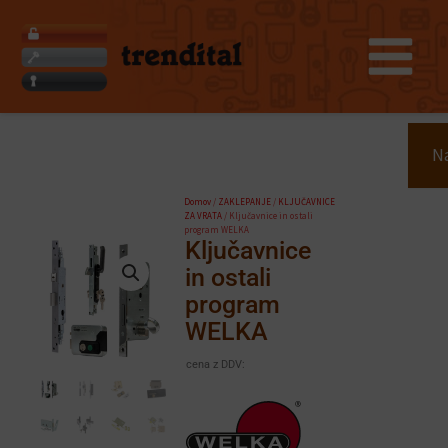
Skip
to
content
Search
Na
Domov
/
ZAKLEPANJE
/
KLJUČAVNICE
ZA VRATA
/ Ključavnice in ostali
program WELKA
Ključavnice
in ostali
program
WELKA
cena z DDV: