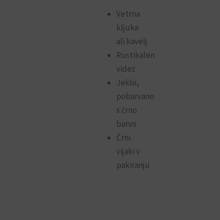
Vetrna
kljuka
ali kavelj
Rustikalen
videz
Jeklo,
pobarvano
s črno
barvo
Črni
vijaki v
pakiranju