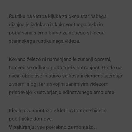
20
količina
Rustikalna vetrna kljuka za okna starinskega
dizajna je izdelana iz kakovostnega jekla in
pobarvana s črno barvo za dosego stilnega
starinskega rustikalnega videza.
Kovano železo ni namenjeno le zunanji opremi,
temveč se odlično poda tudi v notranjost. Glede na
način obdelave in barvo se kovani elementi ujemajo
z vsemi slogi ter s svojim zanimivim videzom
prispevajo k ustvarjanju edinstvenega ambienta.
Idealno za montažo v kleti, avtohtone hiše in
počitniške domove.
V pakiranju:
vse potrebno za montažo.