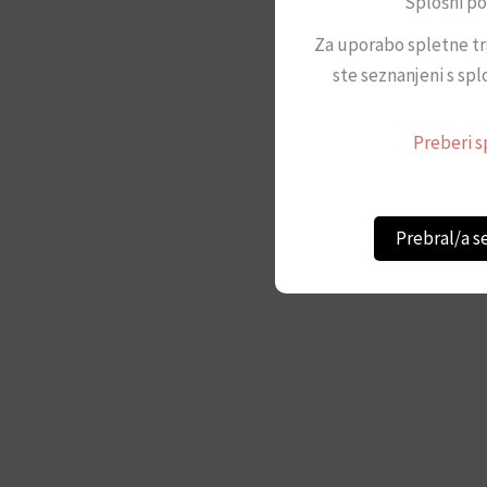
Splošni po
Za uporabo spletne tr
ste seznanjeni s spl
Preberi s
Prebral/a s