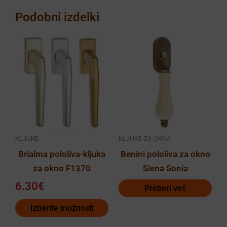
Podobni izdelki
Ta
izdelek
ima
več
različic.
Možnosti
lahko
KLJUKE
KLJUKE ZA OKNA
izberete
Brialma pololiva-kljuka
Benini pololiva za okno
na
za okno F1370
Siena Sonia
strani
izdelka
6.30
€
Preberi več
Izberite možnosti