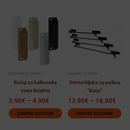
Cenovni
Ceno
Ta
Ta
razpon:
razp
izdelek
izdelek
od
od
ima
ima
3.90€
13.9
več
več
do
do
različic.
različic.
4.90€
16.9
Možnosti
Možnosti
lahko
lahko
DODATKI ZA VRATA
KLJUKE ZA OKNA
izberete
izberete
Ročaj za balkonska
Vetrna kljuka za polkna
na
na
vrata Brialma
“Burja”
strani
strani
izdelka
izdelka
3.90
€
–
4.90
€
13.90
€
–
16.90
€
Izberite možnosti
Izberite možnosti