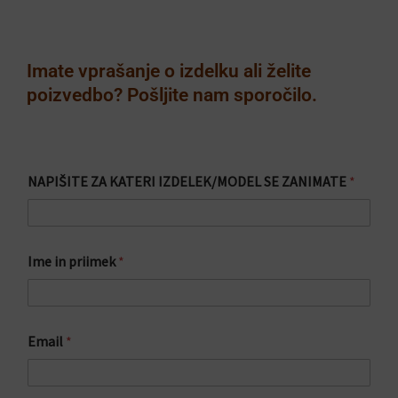
Imate vprašanje o izdelku ali želite
poizvedbo? Pošljite nam sporočilo.
I
NAPIŠITE ZA KATERI IZDELEK/MODEL SE ZANIMATE
*
m
e
I
Z
D
Ime in priimek
*
E
L
E
K
/
Email
*
M
O
D