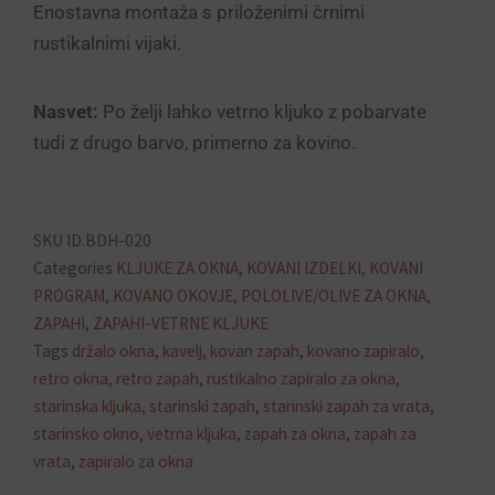
Enostavna montaža s priloženimi črnimi
rustikalnimi vijaki.
Nasvet:
Po želji lahko vetrno kljuko z pobarvate
tudi z drugo barvo, primerno za kovino.
SKU
ID.BDH-020
Categories
KLJUKE ZA OKNA
,
KOVANI IZDELKI
,
KOVANI
PROGRAM
,
KOVANO OKOVJE
,
POLOLIVE/OLIVE ZA OKNA
,
ZAPAHI
,
ZAPAHI-VETRNE KLJUKE
Tags
držalo okna
,
kavelj
,
kovan zapah
,
kovano zapiralo
,
retro okna
,
retro zapah
,
rustikalno zapiralo za okna
,
starinska kljuka
,
starinski zapah
,
starinski zapah za vrata
,
starinsko okno
,
vetrna kljuka
,
zapah za okna
,
zapah za
vrata
,
zapiralo za okna