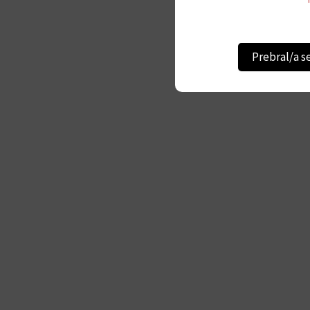
Prebral/a s