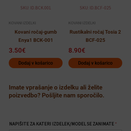
SKU: ID.BCK.001
SKU: ID.BCF-025
KOVANI IZDELKI
KOVANI IZDELKI
Kovani ročaj-gumb
Rustikalni ročaj Tosia 2
Enya1 BCK-001
BCF-025
3.50
€
8.90
€
Dodaj v košarico
Dodaj v košarico
Imate vprašanje o izdelku ali želite
poizvedbo? Pošljite nam sporočilo.
NAPIŠITE ZA KATERI IZDELEK/MODEL SE ZANIMATE
*