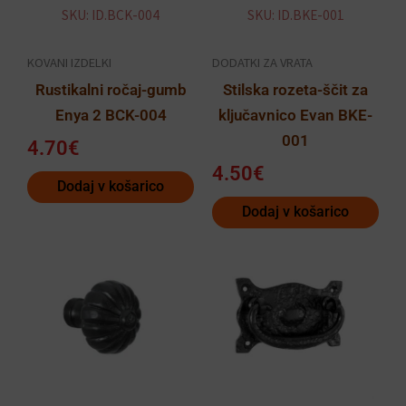
SKU: ID.BCK-004
SKU: ID.BKE-001
KOVANI IZDELKI
DODATKI ZA VRATA
Rustikalni ročaj-gumb
Stilska rozeta-ščit za
Enya 2 BCK-004
ključavnico Evan BKE-
001
4.70
€
4.50
€
Dodaj v košarico
Dodaj v košarico