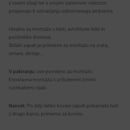
z vsemi slogi ter s svojim zanimivim videzom
prispevajo k ustvarjanju edinstvenega ambienta.
Idealno za montažo v kleti, avtohtone hiše in
počitniške domove.
Stilski zapah je primeren za montažo na vrata,
omare, skrinje …
V pakiranju:
vse potrebno za montažo.
Enostavna montaža s priloženimi črnimi
rustikalnimi vijaki.
Nasvet:
Po želji lahko kovani zapah pobarvate tudi
z drugo barvo, primerno za kovino.