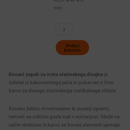
mm
Rustikalni
zapah
Maddox
2
Dodaj v
BDB-
košarico
002
količina
Kovani zapah za vrata starinskega dizajna
je
izdelan iz kakovostnega jekla in pobarvan s črno
barvo za dosego starinskega rustikalnega videza.
Kovano železo ni namenjeno le zunanji opremi,
temveč se odlično poda tudi v notranjost. Glede na
način obdelave in barvo se kovani elementi ujemajo