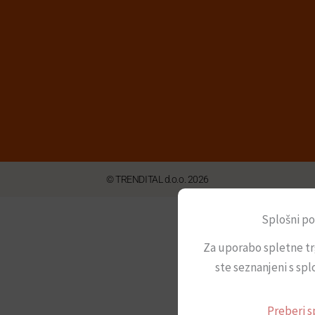
© TRENDITAL d.o.o. 2026
Splošni po
Za uporabo spletne tr
ste seznanjeni s spl
Preberi s