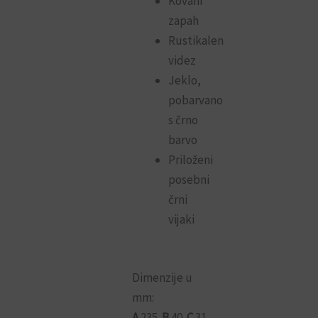
Kovani
zapah
Rustikalen
videz
Jeklo,
pobarvano
s črno
barvo
Priloženi
posebni
črni
vijaki
Dimenzije u
mm:
A
235
B
40
C
31