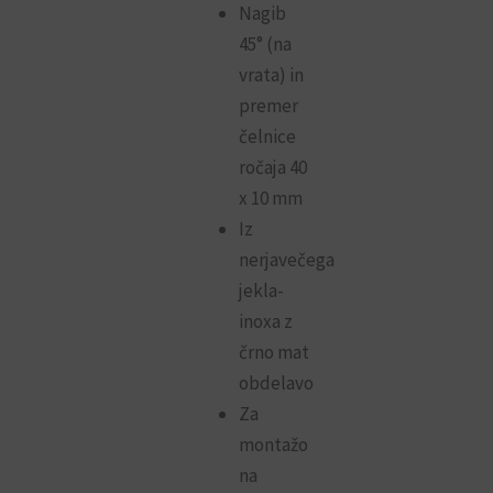
Nagib
45° (na
vrata) in
premer
čelnice
ročaja 40
x 10 mm
Iz
nerjavečega
jekla-
inoxa z
črno mat
obdelavo
Za
montažo
na