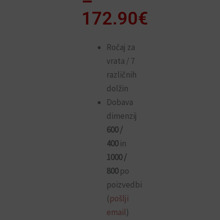
razpon:
–
od
172.90
€
58.90€
do
Ročaj za
vrata / 7
172.90€
različnih
dolžin
Dobava
dimenzij
600 /
400
in
1000 /
800
po
poizvedbi
(
pošlji
email
)