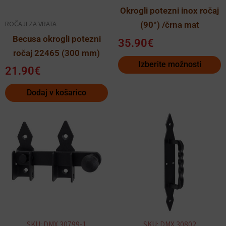
na
Okrogli potezni inox ročaj
strani
ROČAJI ZA VRATA
(90°) /črna mat
izdelka
Becusa okrogli potezni
35.90
€
ročaj 22465 (300 mm)
Izberite možnosti
21.90
€
Dodaj v košarico
SKU: DMX.30799-1
SKU: DMX.30802