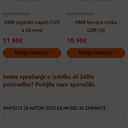
KOVANI IZDELKI
KOVANI IZDELKI
DMX zapiralo-zapah (120
DMX kovana ročka
x 20 mm)
UZR130
11.90
€
15.90
€
Dodaj v košarico
Dodaj v košarico
Imate vprašanje o izdelku ali želite
poizvedbo? Pošljite nam sporočilo.
NAPIŠITE ZA KATERI IZDELEK/MODEL SE ZANIMATE
*