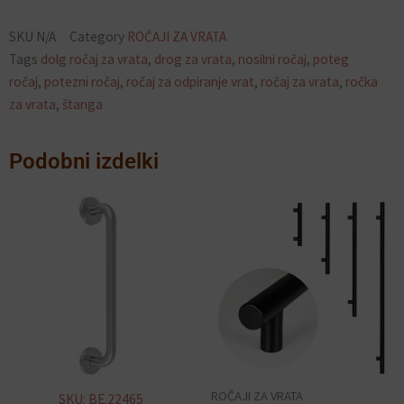
SKU
N/A
Category
ROČAJI ZA VRATA
Tags
dolg ročaj za vrata
,
drog za vrata
,
nosilni ročaj
,
poteg
ročaj
,
potezni ročaj
,
ročaj za odpiranje vrat
,
ročaj za vrata
,
ročka
za vrata
,
štanga
Podobni izdelki
Ta
izdelek
ima
več
različic.
Možnosti
lahko
izberete
ROČAJI ZA VRATA
SKU: BE.22465