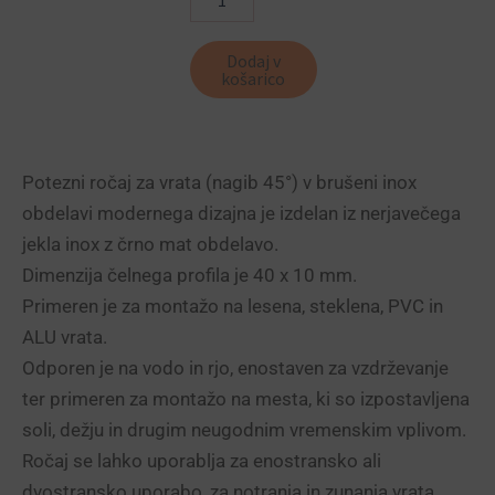
mat
količina
Dodaj v
košarico
Potezni ročaj za vrata (nagib 45°) v brušeni inox
obdelavi modernega dizajna je izdelan iz nerjavečega
jekla inox z črno mat obdelavo.
Dimenzija čelnega profila je 40 x 10 mm.
Primeren je za montažo na lesena, steklena, PVC in
ALU vrata.
Odporen je na vodo in rjo, enostaven za vzdrževanje
ter primeren za montažo na mesta, ki so izpostavljena
soli, dežju in drugim neugodnim vremenskim vplivom.
Ročaj se lahko uporablja za enostransko ali
dvostransko uporabo, za notranja in zunanja vrata.