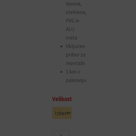
lesena,
steklena,
PVC in
ALU
vrata
Vključen
pribor za
montažo
1 kos v
pakiranju
Kvadratni
Velikost
potezni
inox
ročaj
(45°)
/
črna