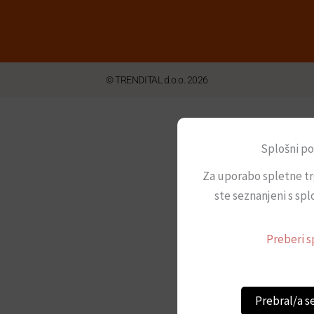
© TRENDITAL d.o.o. 2026
Splošni po
Za uporabo spletne tr
ste seznanjeni s spl
Preberi s
Prebral/a s