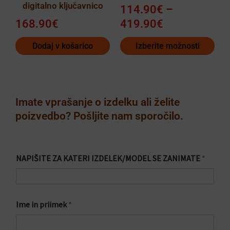
digitalno ključavnico
izdelka
114.90
€
–
168.90
€
419.90
€
Dodaj v košarico
Izberite možnosti
Imate vprašanje o izdelku ali želite
poizvedbo? Pošljite nam sporočilo.
p
NAPIŠITE ZA KATERI IZDELEK/MODEL SE ZANIMATE
*
r
i
i
m
e
Ime in priimek
*
k
N
A