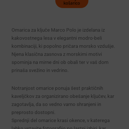
MARCO
košarico
POLO
-
ODPRODAJA
količina
Omarica za ključe Marco Polo je izdelana iz
kakovostnega lesa v elegantni modro-beli
kombinaciji, ki popolno pričara morsko vzdušje.
Njena klasična zasnova z morskimi motivi
spominja na mirne dni ob obali ter v vaš dom
prinaša svežino in vedrino.
Notranjost omarice ponuja šest praktičnih
kaveljčkov za organizirano obešanje ključev, kar
zagotavlja, da so vedno varno shranjeni in
preprosto dostopni.
Sprednji del omarice krasi okence, v katerega
lahko vstavite fotografijo po lastni izbiri, kar