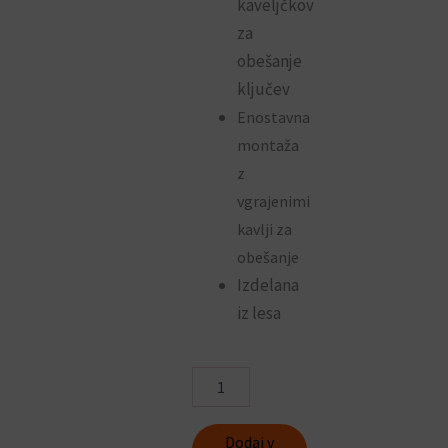
kaveljčkov
za
obešanje
ključev
Enostavna
montaža
z
vgrajenimi
kavlji za
obešanje
Izdelana
iz lesa
Lesena
omarica
za
ključe
Dodaj v