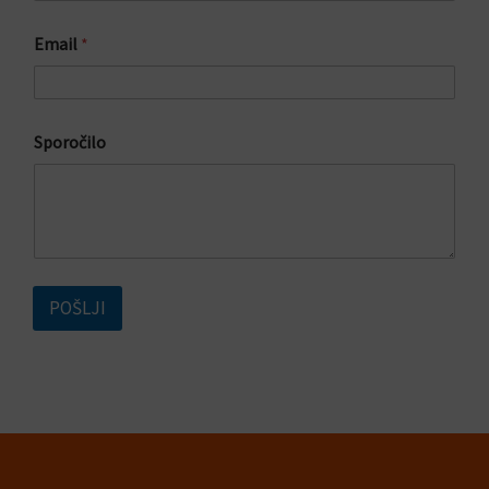
P
I
Email
*
Š
I
T
E
*
Sporočilo
POŠLJI