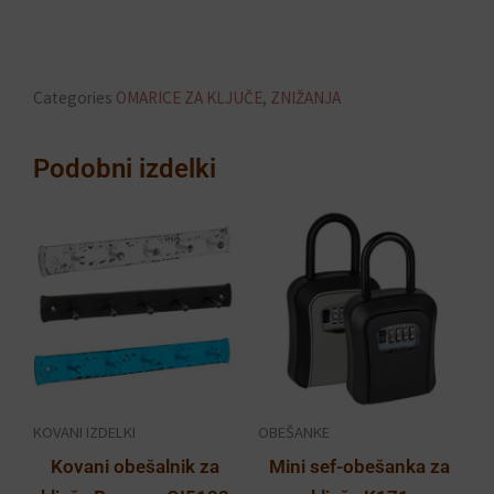
Categories
OMARICE ZA KLJUČE
,
ZNIŽANJA
Podobni izdelki
Ta
Ta
izdelek
izdelek
ima
ima
več
več
različic.
različic.
Možnosti
Možnosti
lahko
lahko
KOVANI IZDELKI
OBEŠANKE
izberete
izberete
Kovani obešalnik za
Mini sef-obešanka za
na
na