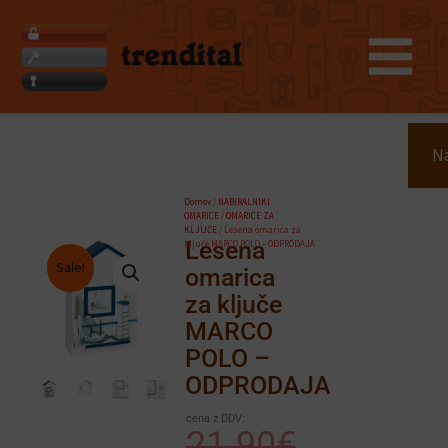
Skip
to
content
Search
Na
Domov
/
NABIRALNIKI
OMARICE
/
OMARICE ZA
KLJUČE
/ Lesena omarica za
Lesena
ključe MARCO POLO – ODPRODAJA
Sale!
omarica
za ključe
MARCO
POLO –
ODPRODAJA
cena z DDV:
Izvirna
Trenutna
21.90
€