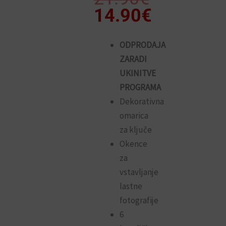
cena
cena
14.90
€
je
je:
bila:
14.90€.
ODPRODAJA
ZARADI
21.90€.
UKINITVE
PROGRAMA
Dekorativna
omarica
za ključe
Okence
za
vstavljanje
lastne
fotografije
6