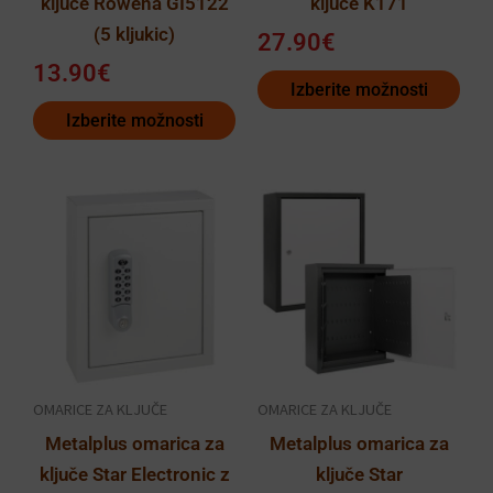
ključe Rowena GI5122
ključe K171
strani
strani
(5 kljukic)
izdelka
izdelka
27.90
€
13.90
€
Izberite možnosti
Izberite možnosti
Cenovni
Ta
razpon:
izdelek
od
ima
114.90€
več
do
različic.
419.90€
Možnosti
lahko
OMARICE ZA KLJUČE
OMARICE ZA KLJUČE
izberete
Metalplus omarica za
Metalplus omarica za
na
ključe Star Electronic z
ključe Star
strani