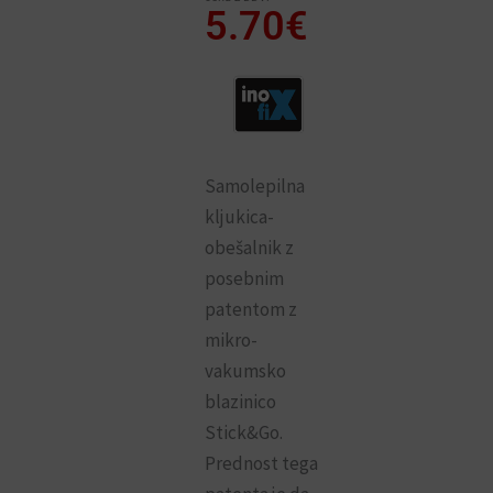
5.70
€
Samolepilna
kljukica-
obešalnik z
posebnim
patentom z
mikro-
vakumsko
blazinico
Stick&Go.
Prednost tega