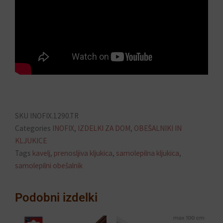
SKU
INOFIX.1290.TR
Categories
INOFIX
,
IZDELKI ZA DOM
,
OBEŠALNIKI IN
KLJUKICE
Tags
kavelj
,
prenosljiva kljukica
,
samolepilna kljukica
,
samolepilni obešalnik
Podobni izdelki