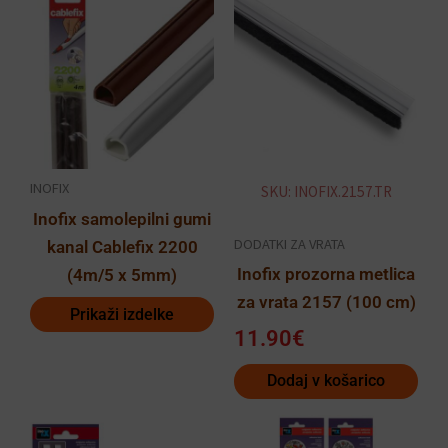
INOFIX
SKU: INOFIX.2157.TR
Inofix samolepilni gumi
DODATKI ZA VRATA
kanal Cablefix 2200
Inofix prozorna metlica
(4m/5 x 5mm)
za vrata 2157 (100 cm)
Prikaži izdelke
11.90
€
Dodaj v košarico
Cenovni
Cenovn
Ta
Ta