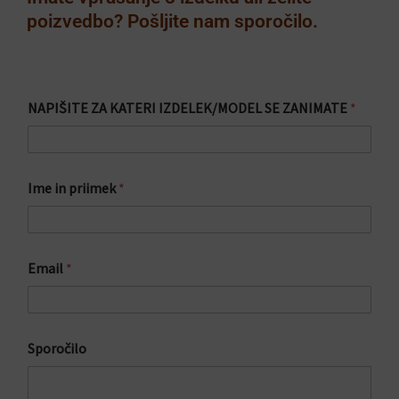
poizvedbo? Pošljite nam sporočilo.
S
NAPIŠITE ZA KATERI IZDELEK/MODEL SE ZANIMATE
*
p
o
r
o
č
Ime in priimek
*
i
l
o
S
E
Email
*
Z
A
Sporočilo