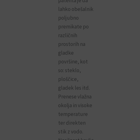
patenta je da
lahko obešalnik
poljubno
premikate po
različnih
prostorih na
gladke
površine, kot
so: steklo,
ploščice,
gladek les itd.
Prenese vlažna
okolja in visoke
temperature
ter direkten
stik z vodo.