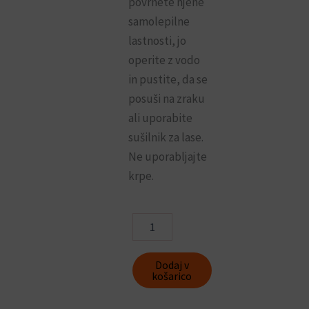
povrnete njene
samolepilne
lastnosti, jo
operite z vodo
in pustite, da se
posuši na zraku
ali uporabite
sušilnik za lase.
Ne uporabljajte
krpe.
Inofix
prozorni
obešalnik-
kljukica
Dodaj v
Stick&Go!
košarico
1290
(1