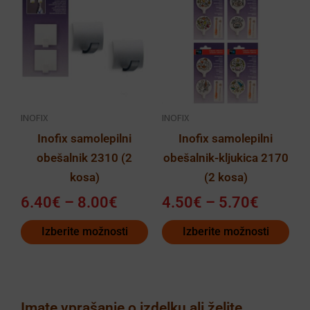
razpon:
razpon:
izdelek
izdelek
od
od
ima
ima
6.40€
4.50€
več
več
do
do
različic.
različic.
8.00€
5.70€
Možnosti
Možnosti
lahko
lahko
INOFIX
INOFIX
izberete
izberete
Inofix samolepilni
Inofix samolepilni
na
na
obešalnik 2310 (2
obešalnik-kljukica 2170
strani
strani
kosa)
(2 kosa)
izdelka
izdelka
6.40
€
–
8.00
€
4.50
€
–
5.70
€
Izberite možnosti
Izberite možnosti
Imate vprašanje o izdelku ali želite