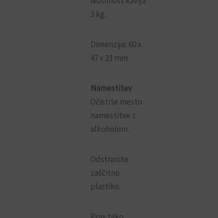
Nosilnost kavlja
3 kg.
Dimenzije: 60 x
47 x 21 mm
Namestitev
Očistite mesto
namestitve z
alkoholom.
Odstranite
zaščitno
plastiko.
Prav tako