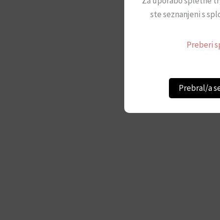
Za uporabo spletne tr
ste seznanjeni s spl
Preberi s
Prebral/a s