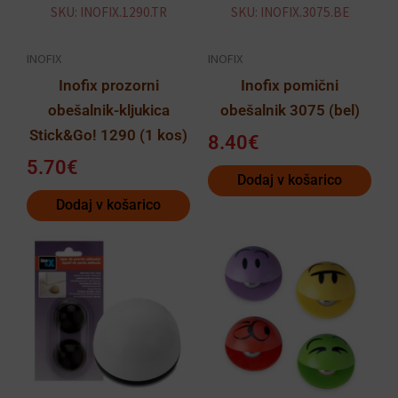
SKU: INOFIX.1290.TR
SKU: INOFIX.3075.BE
INOFIX
INOFIX
Inofix prozorni
Inofix pomični
obešalnik-kljukica
obešalnik 3075 (bel)
Stick&Go! 1290 (1 kos)
8.40
€
5.70
€
Dodaj v košarico
Dodaj v košarico
Cenovni
Ta
razpon:
izdelek
od
ima
3.70€
več
do
različic.
5.50€
Možnosti
lahko