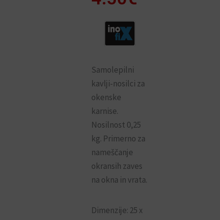
Samolepilni
kavlji-nosilci za
okenske
karnise.
Nosilnost 0,25
kg. Primerno za
nameščanje
okransih zaves
na okna in vrata.
Dimenzije: 25 x