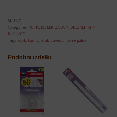
SKU
N/A
Categories
INOFIX
,
IZDELKI ZA DOM
,
OBEŠALNIKI IN
KLJUKICE
Tags
nosilci karnis
,
nosilci zaves
,
vitražne palice
Podobni izdelki