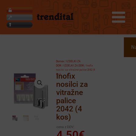
Skip
to
content
Search
Na
Domov
/
IZDELKI ZA
DOM
/
IZDELKI ZA DOM
/ Inofix
nosilci za vitražne palice 2042 (4
Inofix
kos)
nosilci za
vitražne
palice
2042 (4
kos)
cena z DDV:
4.50
€