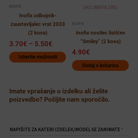
INOFIX
SKU: INOFIX.2351
izberete
Inofix odbojnik-
na
INOFIX
zaustavljalec vrat 2033
strani
Inofix nosilec lističev
(2 kosa)
izdelka
“Smiley” (2 kosa)
3.70
€
–
5.50
€
4.90
€
Izberite možnosti
Dodaj v košarico
Imate vprašanje o izdelku ali želite
poizvedbo? Pošljite nam sporočilo.
NAPIŠITE ZA KATERI IZDELEK/MODEL SE ZANIMATE
*