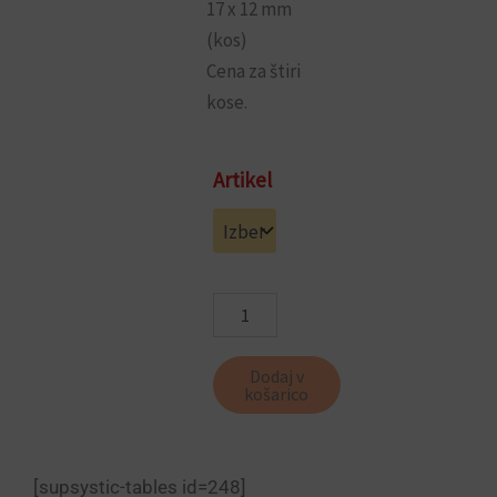
17 x 12 mm
(kos)
Cena za štiri
kose.
Inofix
Artikel
nosilci
za
vitražne
palice
2042
(4
kos)
količina
Dodaj v
košarico
[supsystic-tables id=248]