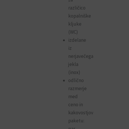
različico
kopalniške
kljuke
(WC)
izdelane
iz
nerjavečega
jekla
(inox)
odlično
razmerje
med
ceno in
kakovostjov
paketu:
par