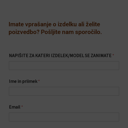
Imate vprašanje o izdelku ali želite
poizvedbo? Pošljite nam sporočilo.
*
NAPIŠITE ZA KATERI IZDELEK/MODEL SE ZANIMATE
*
*
K
A
T
E
Ime in priimek
*
R
I
Email
*