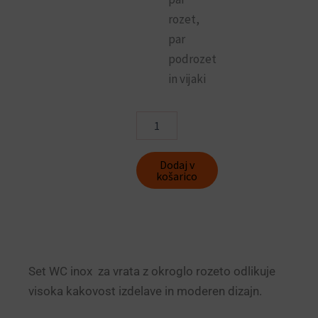
rozet,
par
podrozet
in vijaki
Okrogla
rozeta
INOX
za
Dodaj v
WC
košarico
z
indikatorjem
zasedenosti
količina
Set WC inox za vrata z okroglo rozeto odlikuje
visoka kakovost izdelave in moderen dizajn.