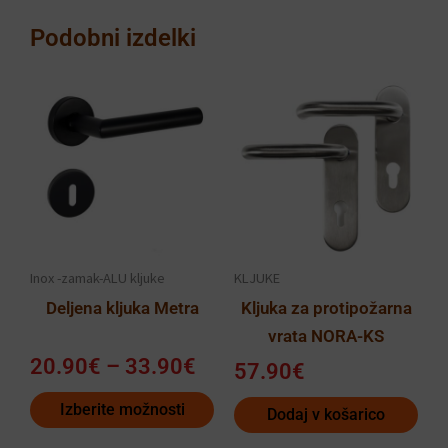
Podobni izdelki
Cenovni
Ta
razpon:
izdelek
od
ima
20.90€
več
do
različic.
33.90€
Možnosti
lahko
Inox -zamak-ALU kljuke
KLJUKE
izberete
Deljena kljuka Metra
Kljuka za protipožarna
na
vrata NORA-KS
strani
20.90
€
–
33.90
€
izdelka
57.90
€
Izberite možnosti
Dodaj v košarico