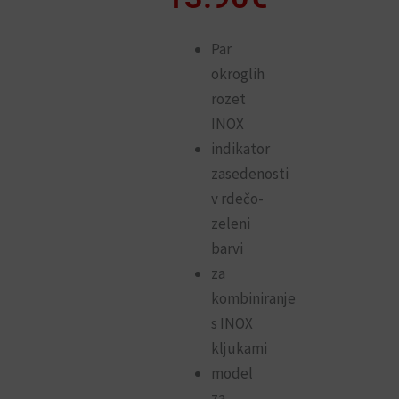
Par
okroglih
rozet
INOX
indikator
zasedenosti
v rdečo-
zeleni
barvi
za
kombiniranje
s INOX
kljukami
model
za