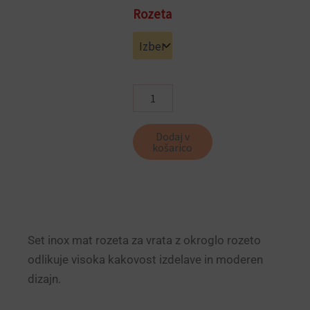
Okrogla
Rozeta
rozeta
INOX
količina
Dodaj v
košarico
Set inox mat rozeta za vrata z okroglo rozeto
odlikuje visoka kakovost izdelave in moderen
dizajn.