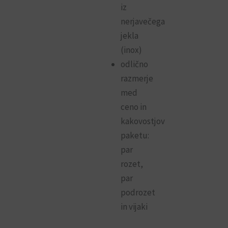
iz
nerjavečega
jekla
(inox)
odlično
razmerje
med
ceno in
kakovostjov
paketu:
par
rozet,
par
podrozet
in vijaki