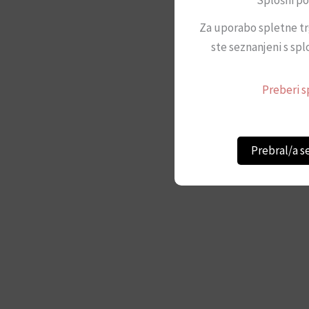
Splošni po
Za uporabo spletne tr
ste seznanjeni s spl
Preberi s
Prebral/a s