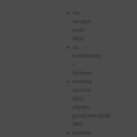
6.90€
do
Par
okroglih
13.90€
rozet
INOX
za
kombiniranje
s
kljukami
modelne
različice:
ključ,
cilinder,
gumb/metuljček
(WC)
izdelane