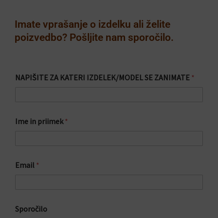
Imate vprašanje o izdelku ali želite
poizvedbo? Pošljite nam sporočilo.
NAPIŠITE ZA KATERI IZDELEK/MODEL SE ZANIMATE
*
*
Ime in priimek
*
I
Z
D
E
L
Email
*
E
K
/
M
O
Sporočilo
D