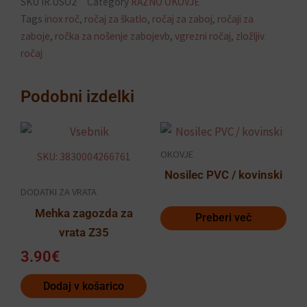
SKU
IR.USO2
Category
RAZNO OKOVJE
Tags
inox roč
,
ročaj za škatlo
,
ročaj za zaboj
,
ročaji za
zaboje
,
ročka za nošenje zabojevb
,
vgrezni ročaj
,
zložljiv
ročaj
Podobni izdelki
OKOVJE
SKU: 3830004266761
Nosilec PVC / kovinski
DODATKI ZA VRATA
Mehka zagozda za
Preberi več
vrata Z35
3.90
€
Dodaj v košarico