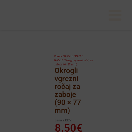
Skip
to
content
Domov
/
OKOVJE
/
RAZNO
OKOVJE
/ Okrogli vgrezni ročaj za
zaboje (90 × 77 mm)
Okrogli
vgrezni
ročaj za
zaboje
(90 × 77
mm)
cena z DDV:
8.50
€