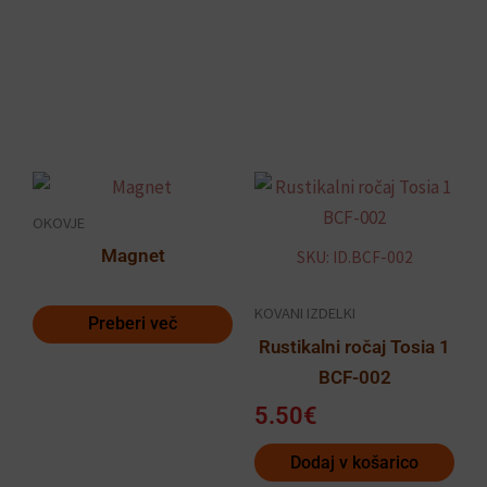
OKOVJE
Magnet
SKU: ID.BCF-002
KOVANI IZDELKI
Preberi več
Rustikalni ročaj Tosia 1
BCF-002
5.50
€
Dodaj v košarico