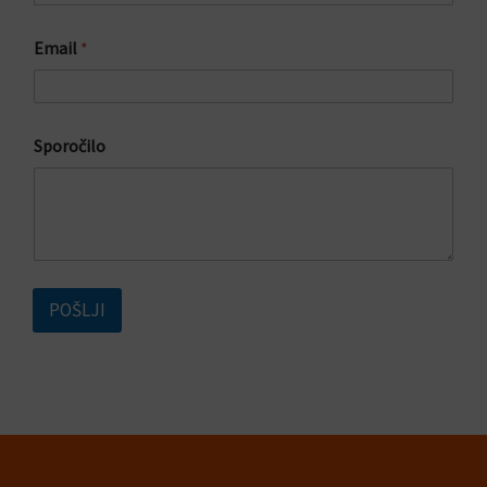
i
Email
*
n
Z
A
Z
A
Sporočilo
POŠLJI