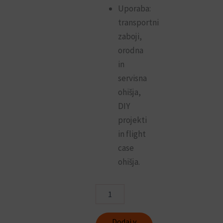
Uporaba:
transportni
zaboji,
orodna
in
servisna
ohišja,
DIY
projekti
in flight
case
ohišja.
Okrogli
vgrezni
ročaj
za
Dodaj v