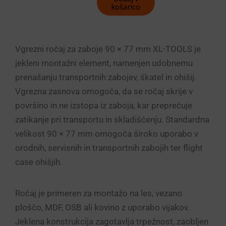
zaboje
košarico
(90
×
77
mm)
Vgrezni ročaj za zaboje 90 × 77 mm XL-TOOLS je
količina
jekleni montažni element, namenjen udobnemu
prenašanju transportnih zabojev, škatel in ohišij.
Vgrezna zasnova omogoča, da se ročaj skrije v
površino in ne izstopa iz zaboja, kar preprečuje
zatikanje pri transportu in skladiščenju. Standardna
velikost 90 × 77 mm omogoča široko uporabo v
orodnih, servisnih in transportnih zabojih ter flight
case ohišjih.
Ročaj je primeren za montažo na les, vezano
ploščo, MDF, OSB ali kovino z uporabo vijakov.
Jeklena konstrukcija zagotavlja trpežnost, zaobljen