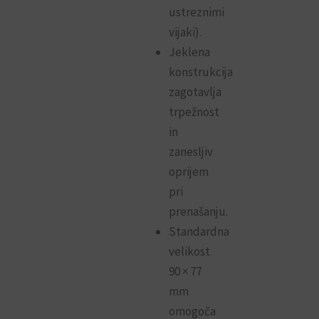
ustreznimi
vijaki).
Jeklena
konstrukcija
zagotavlja
trpežnost
in
zanesljiv
oprijem
pri
prenašanju.
Standardna
velikost
90 × 77
mm
omogoča