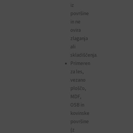
iz
površine
in ne
ovira
zlaganja
ali
skladiščenja.
Primeren
za les,
vezano
ploščo,
MDF,
OSB in
kovinske
površine
(z