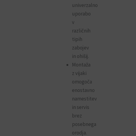
univerzalno
uporabo
v
različnih
tipih
zabojev
in ohišij.
Montaža
z vijaki
omogoča
enostavno
namestitev
in servis
brez
posebnega
orodja.