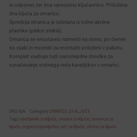
in odporen, ter ima varnostno ključavnico. Priložena
dva ključa za omarico.
Sprednja stranica je izdelana iz trdne akrilne
plastike (pleksi stekla).
Omarica se enostavno namesti na steno, pri čemer
so vijaki in mozniki za montažo priloženi v paketu.
Komplet vsebuje tudi samolepilne številke za
označevanje vrstnega reda kaveljčkov v omarici.
SKU
N/A
Category
OMARICE ZA KLJUČE
Tags
obešalniki za ključe
,
omara za ključe
,
omarica za
ključe
,
organizicija ključev
,
sef za ključe
,
vitrina za ključe