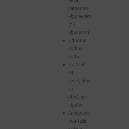
varnostna
ključavnica
(z 2
ključema)
Odporna
akrilna
vrata
25, 45 ali
90
kaveljčkov
za
obešanje
ključev
Enostavna
montaža
z vijaki