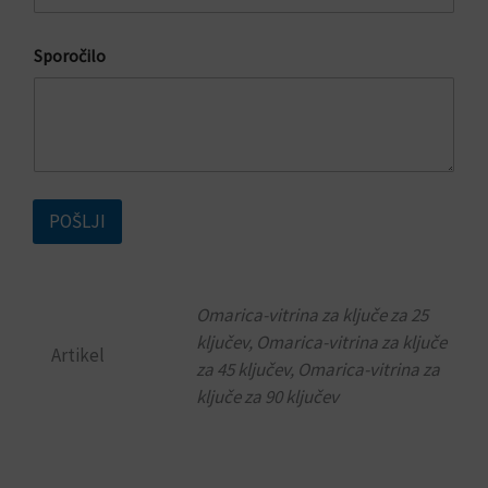
o
p
r
Sporočilo
i
i
m
e
k
POŠLJI
Omarica-vitrina za ključe za 25
ključev, Omarica-vitrina za ključe
Artikel
za 45 ključev, Omarica-vitrina za
ključe za 90 ključev