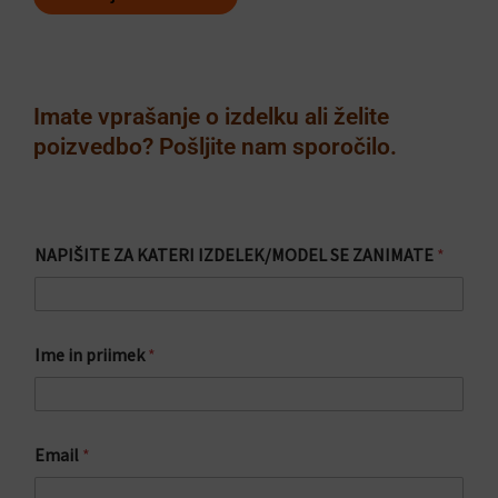
Imate vprašanje o izdelku ali želite
poizvedbo? Pošljite nam sporočilo.
NAPIŠITE ZA KATERI IZDELEK/MODEL SE ZANIMATE
*
S
Ime in priimek
*
p
o
r
o
č
Email
*
i
l