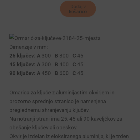
Dodaj v
košarico
Dimenzije v mm:
25 ključev: A
300
B
300
C
45
45 ključev: A
300
B
400
C
45
90 ključev: A
450
B
600
C
45
Omarica za ključe z aluminijastim okvirjem in
prozorno sprednjo stranico je namenjena
preglednemu shranjevanju ključev.
Na notranji strani ima 25, 45 ali 90 kaveljčkov za
obešanje ključev ali obeskov.
Okvir je izdelan iz eloksiranega aluminija, ki je trden