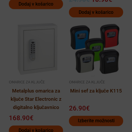
Dodaj v košarico
Dodaj v košarico
Ta
izdelek
ima
več
različic.
Možnosti
lahko
OMARICE ZA KLJUČE
OMARICE ZA KLJUČE
izberete
Metalplus omarica za
Mini sef za ključe K115
na
ključe Star Electronic z
strani
digitalno ključavnico
26.90
€
izdelka
168.90
€
Izberite možnosti
Dodaj v košarico