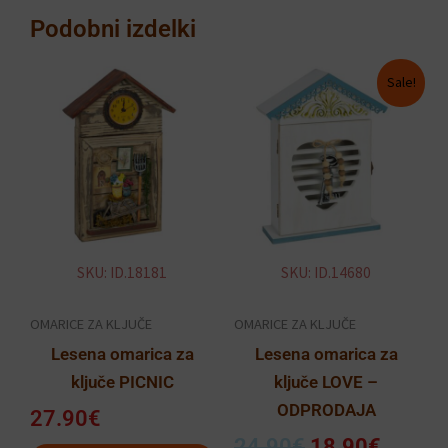
Podobni izdelki
Izvirna
Trenut
Sale!
cena
cena
je
je:
bila:
18.90€
24.90€.
SKU: ID.18181
SKU: ID.14680
OMARICE ZA KLJUČE
OMARICE ZA KLJUČE
Lesena omarica za
Lesena omarica za
ključe PICNIC
ključe LOVE –
ODPRODAJA
27.90
€
24.90
€
18.90
€