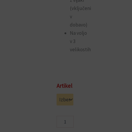
(vključeni
v
dobavo)
Na voljo
v 3
velikostih
Metalplus
Artikel
omarica-
vitrina
za
ključe
2184
količina