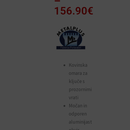
razpon:
–
od
156.90
€
82.90€
do
156.90€
Kovinska
omara za
ključe s
prozornimi
vrati
Močan in
odporen
aluminijast
okvir,