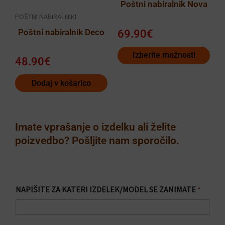
Poštni nabiralnik Nova
na
POŠTNI NABIRALNIKI
strani
Poštni nabiralnik Deco
69.90
€
izdelka
Izberite možnosti
48.90
€
Dodaj v košarico
Imate vprašanje o izdelku ali želite
poizvedbo? Pošljite nam sporočilo.
Z
NAPIŠITE ZA KATERI IZDELEK/MODEL SE ZANIMATE
*
A
Z
A
i