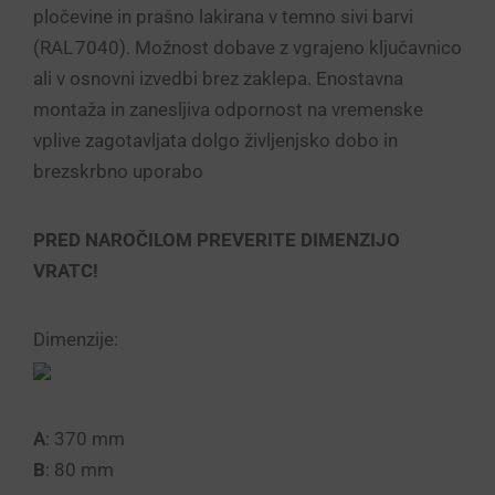
pločevine in prašno lakirana v temno sivi barvi
(RAL 7040). Možnost dobave z vgrajeno ključavnico
ali v osnovni izvedbi brez zaklepa. Enostavna
montaža in zanesljiva odpornost na vremenske
vplive zagotavljata dolgo življenjsko dobo in
brezskrbno uporabo
PRED NAROČILOM PREVERITE DIMENZIJO
VRATC!
Dimenzije:
A
: 370 mm
B
: 80 mm