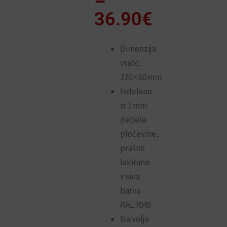
razpon:
–
od
36.90
€
22.90€
do
Dimenzija
vratc.
36.90€
370 × 80 mm
Izdelano
iz 1 mm
debele
pločevine,
prašno
lakirana
v siva
barva
RAL 7040
Na voljo