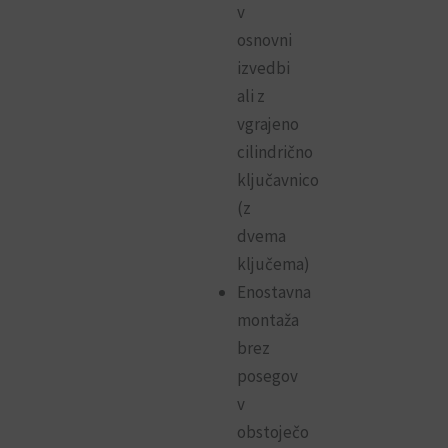
v
osnovni
izvedbi
ali z
vgrajeno
cilindrično
ključavnico
(z
dvema
ključema)
Enostavna
montaža
brez
posegov
v
obstoječo