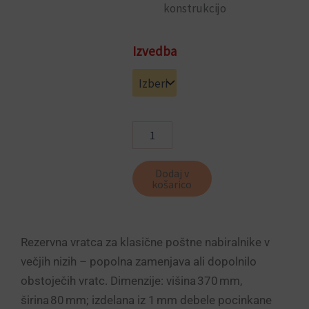
konstrukcijo
Rezervna
Izvedba
vratca
za
nabiralnike
v
nizu
Point
količina
Dodaj v
košarico
Rezervna vratca za klasične poštne nabiralnike v
večjih nizih – popolna zamenjava ali dopolnilo
obstoječih vratc. Dimenzije: višina 370 mm,
širina 80 mm; izdelana iz 1 mm debele pocinkane