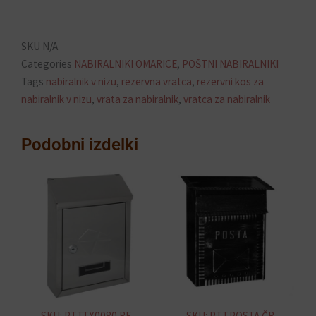
SKU
N/A
Categories
NABIRALNIKI OMARICE
,
POŠTNI NABIRALNIKI
Tags
nabiralnik v nizu
,
rezervna vratca
,
rezervni kos za
nabiralnik v nizu
,
vrata za nabiralnik
,
vratca za nabiralnik
Podobni izdelki
SKU: PTT.TX0080.RF
SKU: PTT.POSTA.ČR