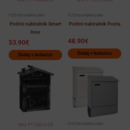
POŠTNI NABIRALNIKI
POŠTNI NABIRALNIKI
Poštni nabiralnik Smart
Poštni nabiralnik Posta
Inox
48.90
€
53.90
€
Dodaj v košarico
Dodaj v košarico
Ta
izdelek
ima
več
različic.
Možnosti
lahko
POŠTNI NABIRALNIKI
SKU: PTT.DECO.ČR
izberete