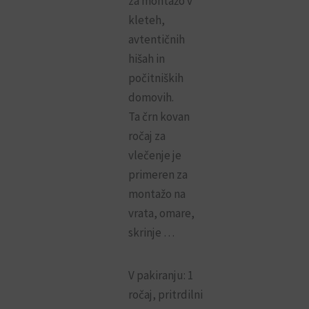
za montažo v
kleteh,
avtentičnih
hišah in
počitniških
domovih.
Ta črn kovan
ročaj za
vlečenje je
primeren za
montažo na
vrata, omare,
skrinje …
V pakiranju: 1
ročaj, pritrdilni