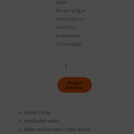
vijaki.
Kovan ročaj je
enostaven za
montažo s
priloženimi
črnimi vijaki.
Rustikalni
ročaj
Tosia
1
Dodaj v
BCF-
košarico
002
količina
kovan ročaj
rustikalen videz
jeklo, pobarvano s črno barvo