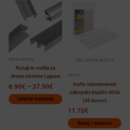
Cenovni
Ta
razpon:
izdelek
od
ima
6.90€
več
do
različic.
37.90€
Možnosti
lahko
DRSNI SISTEMI
SKU: INOFIX.4056.TR
izberete
Ročaji in vodila za
na
INOFIX
drsne sisteme Laguna
strani
Inofix večnamenski
izdelka
6.90
€
–
37.90
€
odbojniki-blažilci 4056
Izberite možnosti
(36 kosov)
11.70
€
Dodaj v košarico