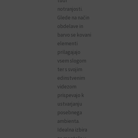
tudi
notranjosti.
Glede na način
obdelave in
barvo se kovani
elementi
prilagajajo
vsem slogom
ter s svojim
edinstvenim
videzom
prispevajo k
ustvarjanju
posebnega
ambienta.
Idealna izbira