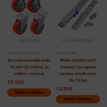
SKU: ZT.12661
SKU: LAG.LA.1682/60
INDUSTRIJSKA KOLESA
DRSNI SISTEMI
Set poliuretanskih koles
Mehki blažilec (soft
50 mm (2x vrtljiva, 2x
stopper) za Laguna
vrtljiva + zavora)
sisteme drsnih omar
(do 50 kg)
15.90
€
13.90
€
Dodaj v košarico
Dodaj v košarico