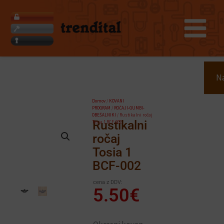
Skip
to
content
Search
Na
Domov
/
KOVANI
PROGRAM
/
ROČAJI-GUMBI-
OBEŠALNIKI
/ Rustikalni ročaj
Rustikalni
Tosia 1 BCF-002
ročaj
Tosia 1
BCF-002
cena z DDV:
5.50
€