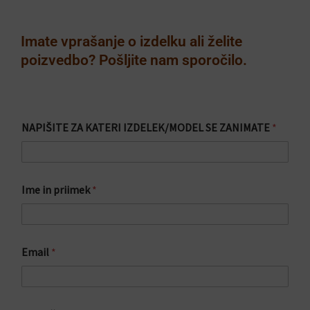
Imate vprašanje o izdelku ali želite
poizvedbo? Pošljite nam sporočilo.
I
NAPIŠITE ZA KATERI IZDELEK/MODEL SE ZANIMATE
*
Z
D
E
L
E
Ime in priimek
*
K
/
M
O
D
Email
*
E
L
*
Z