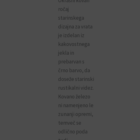
Okrasni kovan
ročaj
starinskega
dizajna za vrata
je izdelan iz
kakovostnega
jekla in
prebarvan s
črno barvo, da
doseže starinski
rustikalni videz.
Kovano železo
ni namenjeno le
zunanji opremi,
temveč se
odlično poda