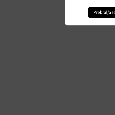
Prebral/a s