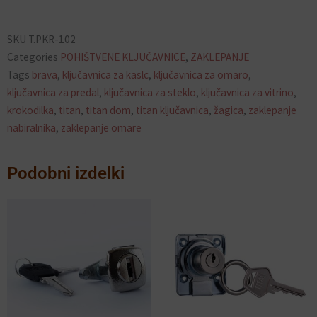
SKU
T.PKR-102
Categories
POHIŠTVENE KLJUČAVNICE
,
ZAKLEPANJE
Tags
brava
,
ključavnica za kaslc
,
ključavnica za omaro
,
ključavnica za predal
,
ključavnica za steklo
,
ključavnica za vitrino
,
krokodilka
,
titan
,
titan dom
,
titan ključavnica
,
žagica
,
zaklepanje
nabiralnika
,
zaklepanje omare
Podobni izdelki