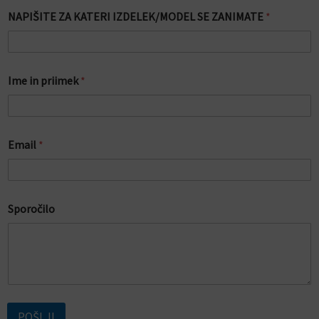
NAPIŠITE ZA KATERI IZDELEK/MODEL SE ZANIMATE
*
Z
Ime in priimek
*
A
I
m
e
K
Email
*
A
T
E
R
I
Sporočilo
POŠLJI