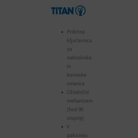
Pribitna
ključavnica
za
nabiralnike
in
kovinske
omarice
Cilindrični
mehanizem
(hod 90
stopinj)
V
pakiranju: