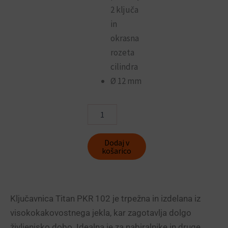
2 ključa
in
okrasna
rozeta
cilindra
Ø 12 mm
Titan
pribitna
pohištvena
ključavnica
Dodaj v
PKR-
košarico
102
količina
Ključavnica Titan PKR 102 je trpežna in izdelana iz
visokokakovostnega jekla, kar zagotavlja dolgo
življenjsko dobo. Idealna je za nabiralnike in druge