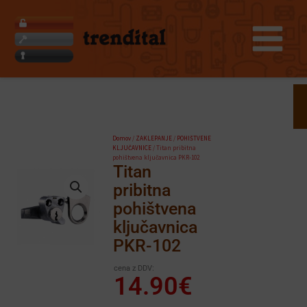
Skip
to
content
Search
Domov
/
ZAKLEPANJE
/
POHIŠTVENE
KLJUČAVNICE
/ Titan pribitna
pohištvena ključavnica PKR-102
Titan
pribitna
pohištvena
ključavnica
PKR-102
cena z DDV:
14.90
€