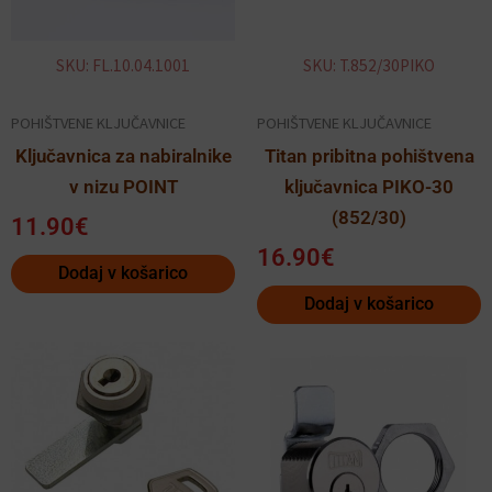
SKU: FL.10.04.1001
SKU: T.852/30PIKO
POHIŠTVENE KLJUČAVNICE
POHIŠTVENE KLJUČAVNICE
Ključavnica za nabiralnike
Titan pribitna pohištvena
v nizu POINT
ključavnica PIKO-30
(852/30)
11.90
€
16.90
€
Dodaj v košarico
Dodaj v košarico