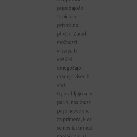
pripadajočo
tirnico in
pritrdilno
ploščo. Zaradi
možnosti
vrtenja ti
vozički
omogočajo
drsenje visečih
vrat.
Uporabljajo se v
parih, nosilnost
pa je navedena
za primere, kjer
so nosilci tirnice
nameščeni na