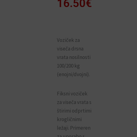
od
16.50
€
11.50€
do
16.50€
Voziček za
viseča drsna
vrata nosilnosti
100/200 kg
(enojni/dvojni).
Fiksni voziček
za viseča vrata s
štirimi odprtimi
krogličnimi
ležaji. Primeren
za uporabo s