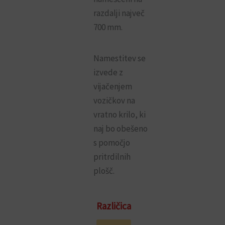
razdalji največ
700 mm.
Namestitev se
izvede z
vijačenjem
vozičkov na
vratno krilo, ki
naj bo obešeno
s pomočjo
pritrdilnih
plošč.
Voziček
Različica
za
drsna