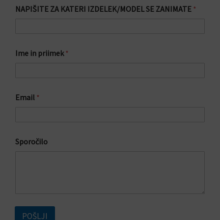
NAPIŠITE ZA KATERI IZDELEK/MODEL SE ZANIMATE
*
Ime in priimek
*
p
Email
*
r
i
i
m
e
Sporočilo
k
I
m
e
POŠLJI