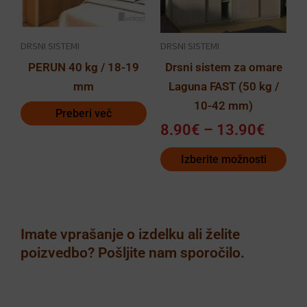
13.90
Možnosti
lahko
DRSNI SISTEMI
DRSNI SISTEMI
izberete
PERUN 40 kg / 18-19
Drsni sistem za omare
na
mm
Laguna FAST (50 kg /
strani
10-42 mm)
izdelka
Preberi več
8.90
€
–
13.90
€
Izberite možnosti
Imate vprašanje o izdelku ali želite
poizvedbo? Pošljite nam sporočilo.