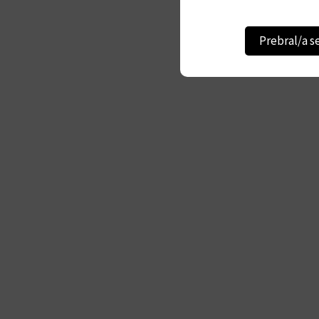
Prebral/a s