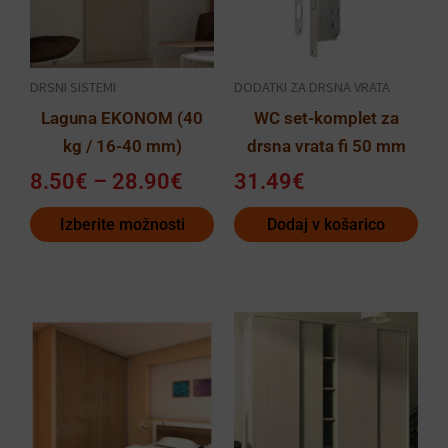
do
različic.
28.90€
Možnosti
lahko
DRSNI SISTEMI
DODATKI ZA DRSNA VRATA
izberete
Laguna EKONOM (40
WC set-komplet za
na
kg / 16-40 mm)
drsna vrata fi 50 mm
strani
izdelka
8.50
€
–
28.90
€
31.49
€
Izberite možnosti
Dodaj v košarico
Cenov
Ta
razpo
izdelek
od
ima
8.90€
več
do
različic.