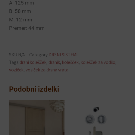
A: 125 mm
B: 58 mm
M: 12 mm
Premer: 44 mm
SKU
N/A
Category
DRSNI SISTEMI
Tags
drsni kolešček
,
drsnik
,
kolešček
,
kolešček za vodilo
,
voziček
,
voziček za drsna vrata
Podobni izdelki
Cenovni
Ta
razpon:
izdelek
od
ima
8.50€
več