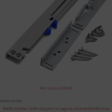
SKU: LAG.LA.1682/60
DRSNI SISTEMI
Mehki blažilec (soft stopper) za Laguna sisteme drsnih omar