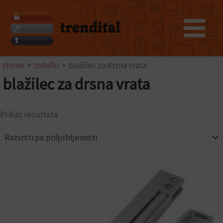
Skip
to
content
Home
Izdelki
blažilec za drsna vrata
blažilec za drsna vrata
Prikaz rezultata