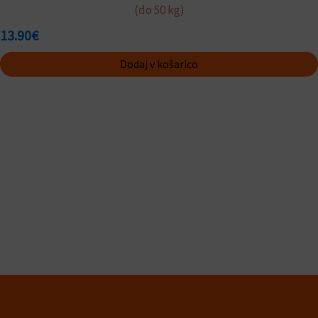
(do 50 kg)
13.90
€
Dodaj v košarico