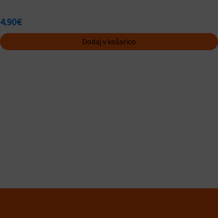
4.90
€
Dodaj v košarico