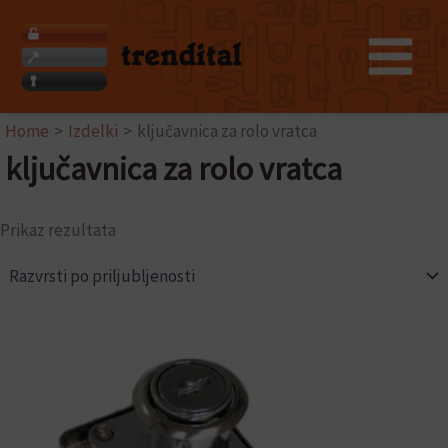
Skip
to
content
Home
Izdelki
ključavnica za rolo vratca
ključavnica za rolo vratca
Prikaz rezultata