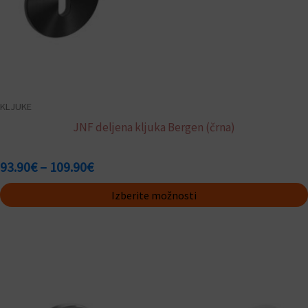
KLJUKE
JNF deljena kljuka Bergen (črna)
93.90
€
–
109.90
€
Izberite možnosti