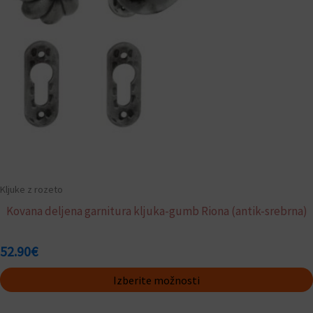
izberete
na
strani
izdelka
Kljuke z rozeto
Kovana deljena garnitura kljuka-gumb Riona (antik-srebrna)
52.90
€
Izberite možnosti