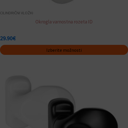
CILINDRIČNI VLOŽKI
Okrogla varnostna rozeta ID
29.90
€
Izberite možnosti
Ta
izdelek
ima
več
različic.
Možnosti
lahko