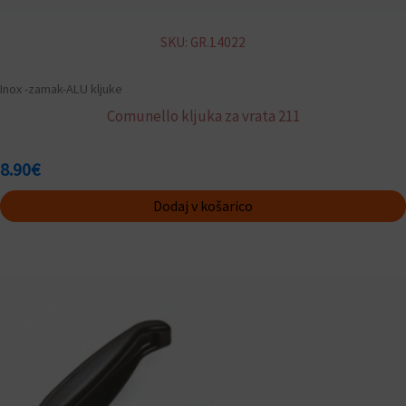
SKU: GR.14022
Inox -zamak-ALU kljuke
Comunello kljuka za vrata 211
8.90
€
Dodaj v košarico