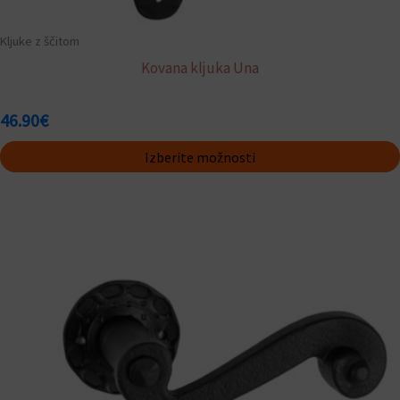
Kljuke z ščitom
Kovana kljuka Una
46.90
€
Izberite možnosti
Ta
izdelek
ima
več
različic.
Možnosti
lahko