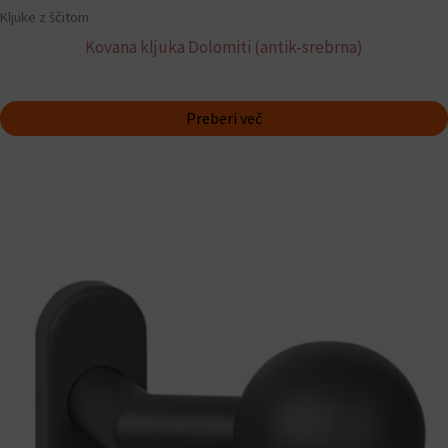
Kljuke z ščitom
Kovana kljuka Dolomiti (antik-srebrna)
Preberi več