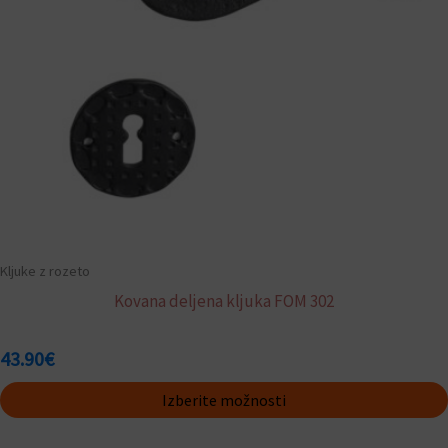
izberete
na
strani
izdelka
Kljuke z rozeto
Kovana deljena kljuka FOM 302
43.90
€
Izberite možnosti