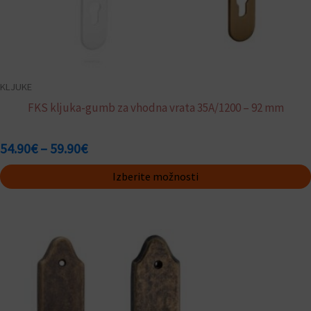
KLJUKE
FKS kljuka-gumb za vhodna vrata 35A/1200 – 92 mm
54.90
€
–
59.90
€
Izberite možnosti