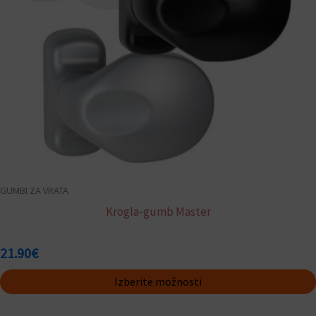
izberete
na
strani
izdelka
GUMBI ZA VRATA
Krogla-gumb Master
21.90
€
Izberite možnosti