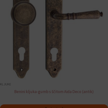
KLJUKE
Benini kljuka-gumb s ščitom Aida Deco (antik)