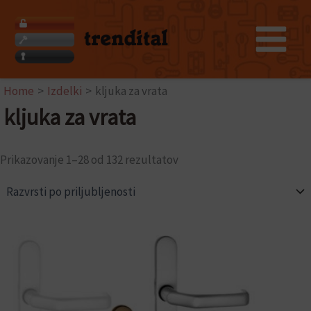
Razvrščeno
Skip
po
to
priljubljenosti
content
Home
Izdelki
kljuka za vrata
kljuka za vrata
Prikazovanje 1–28 od 132 rezultatov
Ta
izdelek
ima
več