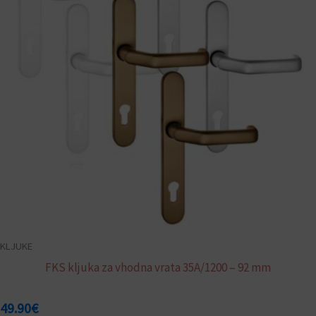
različic.
Možnosti
lahko
izberete
na
strani
izdelka
KLJUKE
FKS kljuka za vhodna vrata 35A/1200 – 92 mm
49.90
€