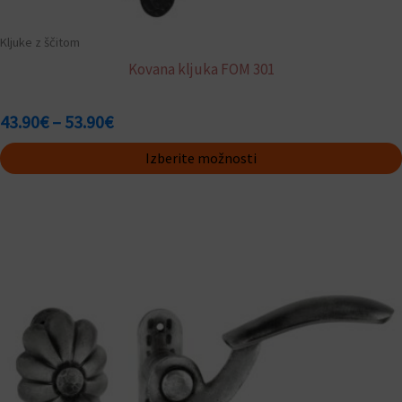
Kljuke z ščitom
Kovana kljuka FOM 301
43.90
€
–
53.90
€
Izberite možnosti
Ta
izdelek
ima
več
različic.
Možnosti
lahko