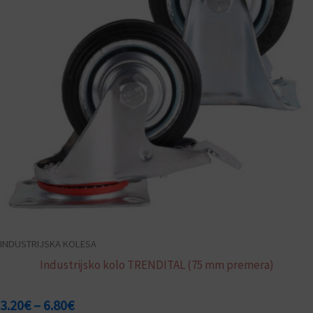
različic.
6.80€
Možnosti
lahko
izberete
na
strani
izdelka
INDUSTRIJSKA KOLESA
Industrijsko kolo TRENDITAL (75 mm premera)
3.20
€
–
6.80
€