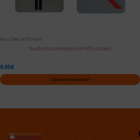
INOX ČRKE IN ŠTEVILKE
Kvadratna samolepljiva INOX oznaka
9.90
€
Izberite možnosti