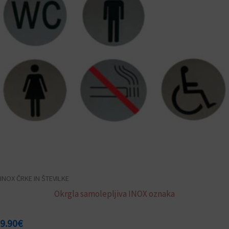
različic.
Možnosti
lahko
izberete
na
strani
izdelka
INOX ČRKE IN ŠTEVILKE
Okrgla samolepljiva INOX oznaka
9.90
€