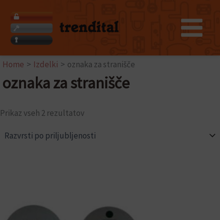
Razvrščeno
Skip
po
to
priljubljenosti
content
Home
Izdelki
oznaka za stranišče
oznaka za stranišče
Prikaz vseh 2 rezultatov
Ta
izdelek
ima
več