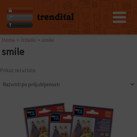
Skip
to
content
Home
Izdelki
smile
smile
Prikaz rezultata
Ta
izdelek
ima
več