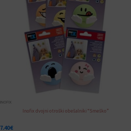
različic.
Možnosti
lahko
izberete
na
strani
izdelka
INOFIX
Inofix dvojni otroški obešalniki “Smeško”
7.40
€