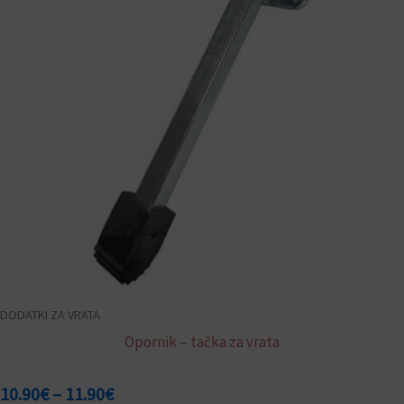
različic.
11.90€
Možnosti
lahko
izberete
na
strani
izdelka
DODATKI ZA VRATA
Opornik – tačka za vrata
10.90
€
–
11.90
€