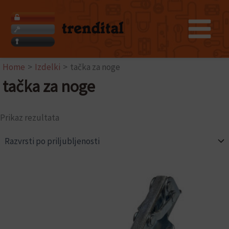
Skip
to
content
Home
Izdelki
tačka za noge
tačka za noge
Prikaz rezultata
Cenovni
Ta
razpon:
izdelek
od
ima
10.90€
več
do