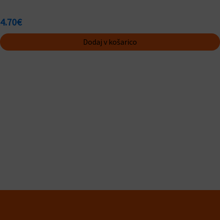
4.70
€
Dodaj v košarico