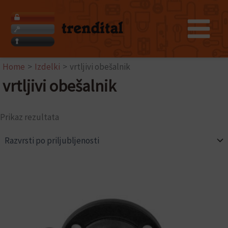
Skip
to
content
Home
Izdelki
vrtljivi obešalnik
vrtljivi obešalnik
Prikaz rezultata