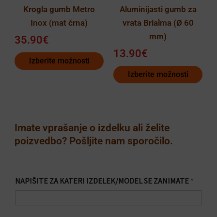
Krogla gumb Metro
Aluminijasti gumb za
na
na
Inox (mat črna)
vrata Brialma (Ø 60
strani
strani
mm)
izdelka
izdelka
35.90
€
13.90
€
Izberite možnosti
Izberite možnosti
Imate vprašanje o izdelku ali želite
poizvedbo? Pošljite nam sporočilo.
NAPIŠITE ZA KATERI IZDELEK/MODEL SE ZANIMATE
*
p