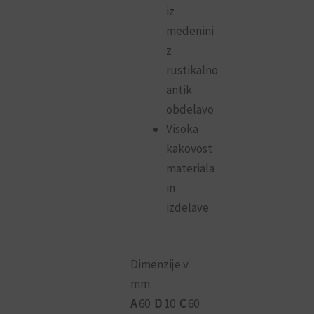
iz
medenini
z
rustikalno
antik
obdelavo
Visoka
kakovost
materiala
in
izdelave
Dimenzije v
mm:
A
60
D
10
C
60