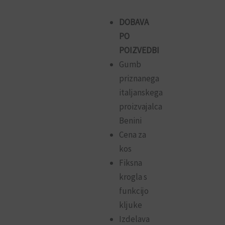
DOBAVA
PO
POIZVEDBI
Gumb
priznanega
italjanskega
proizvajalca
Benini
Cena za
kos
Fiksna
krogla s
funkcijo
kljuke
Izdelava