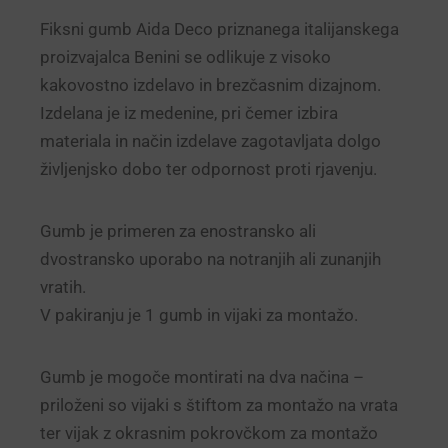
Fiksni gumb Aida Deco priznanega italijanskega
proizvajalca Benini se odlikuje z visoko
kakovostno izdelavo in brezčasnim dizajnom.
Izdelana je iz medenine, pri čemer izbira
materiala in način izdelave zagotavljata dolgo
življenjsko dobo ter odpornost proti rjavenju.
Gumb je primeren za enostransko ali
dvostransko uporabo na notranjih ali zunanjih
vratih.
V pakiranju je 1 gumb in vijaki za montažo.
Gumb je mogoče montirati na dva načina –
priloženi so vijaki s štiftom za montažo na vrata
ter vijak z okrasnim pokrovčkom za montažo