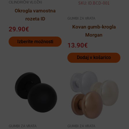
CILINDRIČNI VLOŽKI
SKU: ID.BCD-001
izberete
Okrogla varnostna
na
GUMBI ZA VRATA
rozeta ID
strani
Kovan gumb-krogla
izdelka
29.90
€
Morgan
Izberite možnosti
13.90
€
Dodaj v košarico
Ta
Ta
izdelek
izdelek
ima
ima
več
več
različic.
različic.
Možnosti
Možnosti
lahko
lahko
GUMBI ZA VRATA
GUMBI ZA VRATA
izberete
izberete