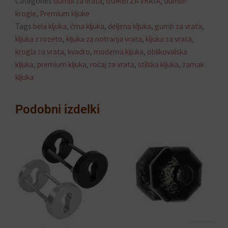
Categories
Gumbi za vrata
,
GUMBI ZA VRATA
,
Gumbi-
krogle
,
Premium kljuke
Tags
bela kljuka
,
črna kljuka
,
deljena kljuka
,
gumb za vrata
,
kljuka z rozeto
,
kljuka za notranja vrata
,
kljuka za vrata
,
krogla za vrata
,
kvadro
,
moderna kljuka
,
oblikovalska
kljuka
,
premium kljuka
,
ročaj za vrata
,
stilska kljuka
,
zamak
kljuka
Podobni izdelki
Ta
izdelek
ima
več
različic.
Možnosti
lahko