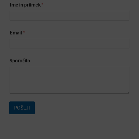
Ime in priimek
*
r
i
i
m
e
Email
*
k
p
r
i
i
Sporočilo
m
e
k
*
POŠLJI