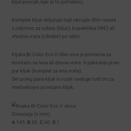
ključavnicah, kjer je to potrebno).
Komplet kljuk vključuje tudi okrogle Slim rozete
z odprtino za sobna (ključ), kopalniška (WC) ali
vhodna vrata (cilinder) po izbiri.
Kljuka Bi-Color Eco II Slim inox je primerna za
montažo na leva ali desna vrata. V pakiranju je en
par kljuk (komplet za ena vrata).
Set poleg para kljuk in rozet vsebuje tudi trn za
medsebojno povezavo kljuk.
Dimenzije (v mm)
A
145
B
50
C
60
D
1