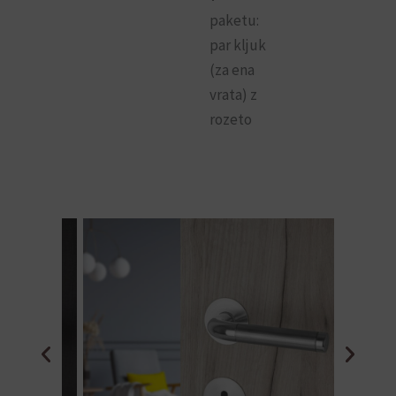
paketu:
par kljuk
(za ena
vrata) z
rozeto