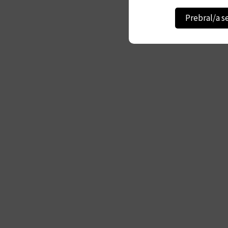
Prebral/a s