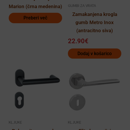
GUMBI ZA VRATA
Marion (črna medenina)
Zamakanjena krogla
Preberi več
gumb Metro Inox
(antracitno siva)
22.90
€
Dodaj v košarico
Ceno
Ta
Ta
razp
izdelek
izdelek
od
ima
ima
44.3
več
več
do
različic.
različic.
53.2
Možnosti
Možnosti
lahko
lahko
KLJUKE
KLJUKE
izberete
izberete