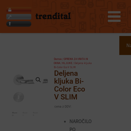
Skip
to
content
Search
Na
Domov
/
OPREMA ZA VRATA IN
OKNA
/
KLJUKE
/ Deljena kljuka
Bi-Color Eco V SLIM
Deljena
kljuka Bi-
Color Eco
V SLIM
cena z DDV:
NAROČILO
PO