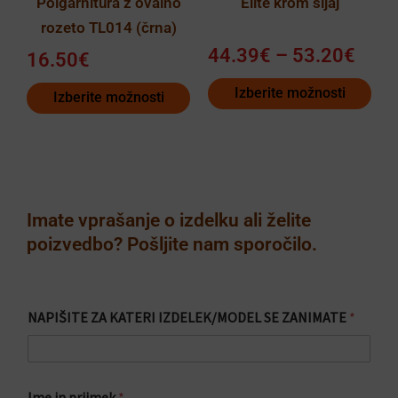
Polgarnitura z ovalno
Elite krom sijaj
na
na
rozeto TL014 (črna)
strani
strani
44.39
€
–
53.20
€
izdelka
izdelka
16.50
€
Izberite možnosti
Izberite možnosti
Imate vprašanje o izdelku ali želite
poizvedbo? Pošljite nam sporočilo.
NAPIŠITE ZA KATERI IZDELEK/MODEL SE ZANIMATE
*
Ime in priimek
*