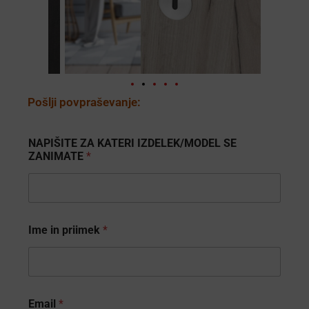
Pošlji povpraševanje:
NAPIŠITE ZA KATERI IZDELEK/MODEL SE
ZANIMATE
*
Ime in priimek
*
S
Email
*
E