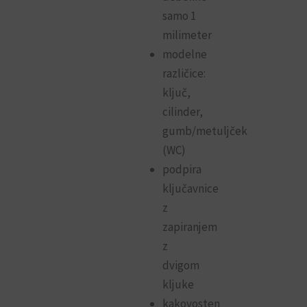
samo 1
milimeter
modelne
različice:
ključ,
cilinder,
gumb/metuljček
(WC)
podpira
ključavnice
z
zapiranjem
z
dvigom
kljuke
kakovosten