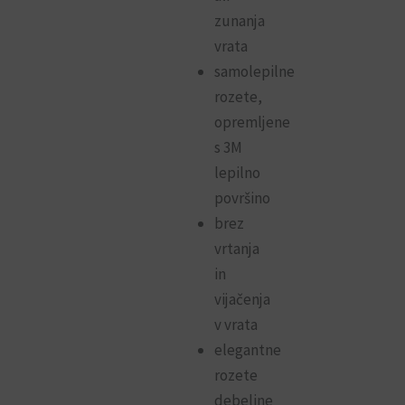
zunanja
vrata
samolepilne
rozete,
opremljene
s 3M
lepilno
površino
brez
vrtanja
in
vijačenja
v vrata
elegantne
rozete
debeline