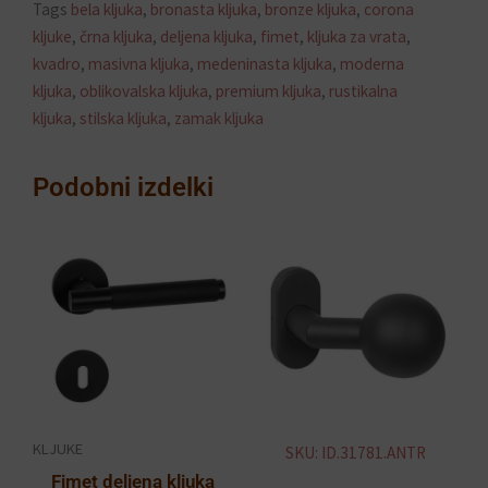
Tags
bela kljuka
,
bronasta kljuka
,
bronze kljuka
,
corona
kljuke
,
črna kljuka
,
deljena kljuka
,
fimet
,
kljuka za vrata
,
kvadro
,
masivna kljuka
,
medeninasta kljuka
,
moderna
kljuka
,
oblikovalska kljuka
,
premium kljuka
,
rustikalna
kljuka
,
stilska kljuka
,
zamak kljuka
Podobni izdelki
KLJUKE
SKU: ID.31781.ANTR
Fimet deljena kljuka