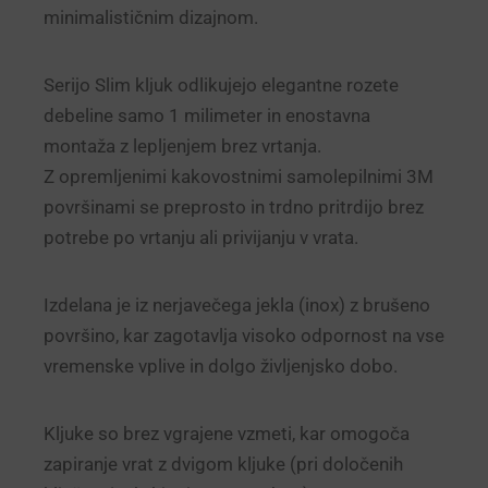
minimalističnim dizajnom.
Serijo Slim kljuk odlikujejo elegantne rozete
debeline samo 1 milimeter in enostavna
montaža z lepljenjem brez vrtanja.
Z opremljenimi kakovostnimi samolepilnimi 3M
površinami se preprosto in trdno pritrdijo brez
potrebe po vrtanju ali privijanju v vrata.
Izdelana je iz nerjavečega jekla (inox) z brušeno
površino, kar zagotavlja visoko odpornost na vse
vremenske vplive in dolgo življenjsko dobo.
Kljuke so brez vgrajene vzmeti, kar omogoča
zapiranje vrat z dvigom kljuke (pri določenih