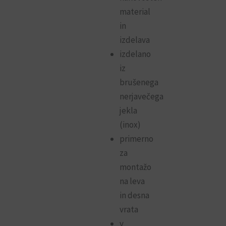
material
in
izdelava
izdelano
iz
brušenega
nerjavečega
jekla
(inox)
primerno
za
montažo
na leva
in desna
vrata
v