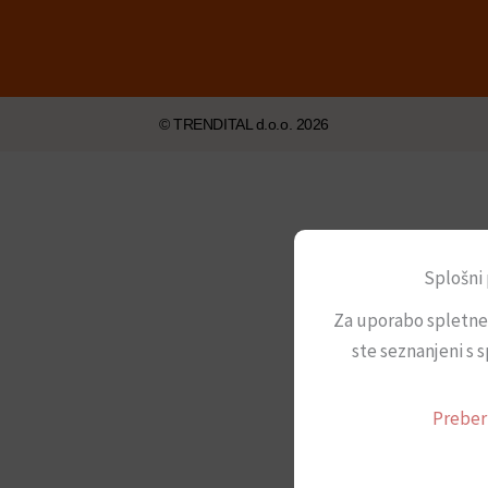
© TRENDITAL d.o.o. 2026
Splošni 
Za uporabo spletne 
ste seznanjeni s 
Preber