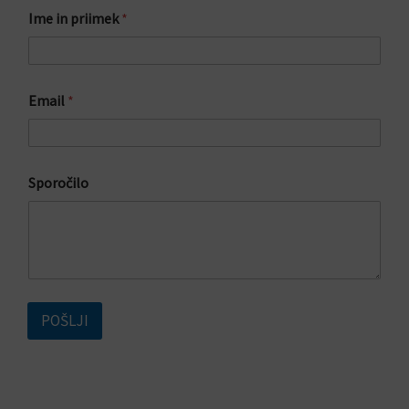
*
Ime in priimek
*
*
Z
A
Email
*
Sporočilo
POŠLJI