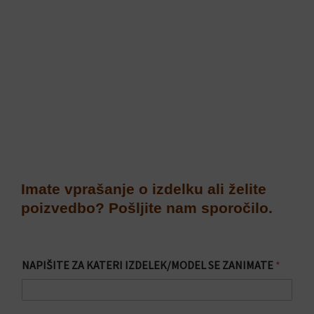
na
strani
izdelka
Imate vprašanje o izdelku ali želite
poizvedbo? Pošljite nam sporočilo.
NAPIŠITE ZA KATERI IZDELEK/MODEL SE ZANIMATE
*