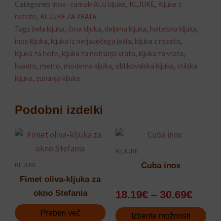
Categories
Inox -zamak-ALU kljuke
,
KLJUKE
,
Kljuke z
rozeto
,
KLJUKE ZA VRATA
Tags
bela kljuka
,
črna kljuka
,
deljena kljuka
,
hotelska kljuka
,
inox kljuka
,
kljuka iz nerjavečega jekla
,
kljuka z rozeto
,
kljuka za hote
,
kljuka za notranja vrata
,
kljuka za vrata
,
kvadro
,
metro
,
moderna kljuka
,
oblikovalska kljuka
,
stilska
kljuka
,
zunanja kljuka
Podobni izdelki
Ceno
Ta
razpo
izdelek
KLJUKE
od
ima
KLJUKE
Cuba inox
18.19
več
Fimet oliva-kljuka za
do
različic.
okno Stefania
18.19
€
–
30.69
€
30.69
Možnosti
Preberi več
lahko
Izberite možnosti