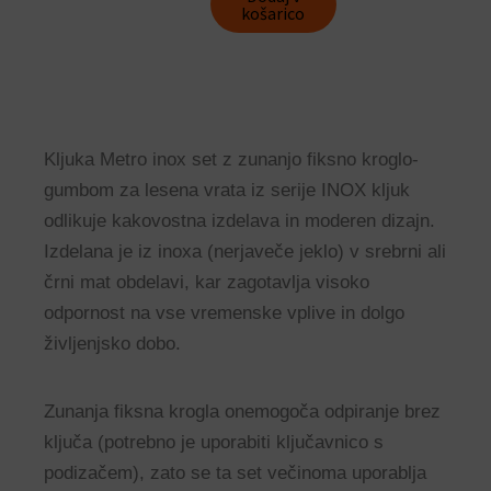
košarico
Kljuka Metro inox set z zunanjo fiksno kroglo-
gumbom za lesena vrata iz serije INOX kljuk
odlikuje kakovostna izdelava in moderen dizajn.
Izdelana je iz inoxa (nerjaveče jeklo) v srebrni ali
črni mat obdelavi, kar zagotavlja visoko
odpornost na vse vremenske vplive in dolgo
življenjsko dobo.
Zunanja fiksna krogla onemogoča odpiranje brez
ključa (potrebno je uporabiti ključavnico s
podizačem), zato se ta set večinoma uporablja