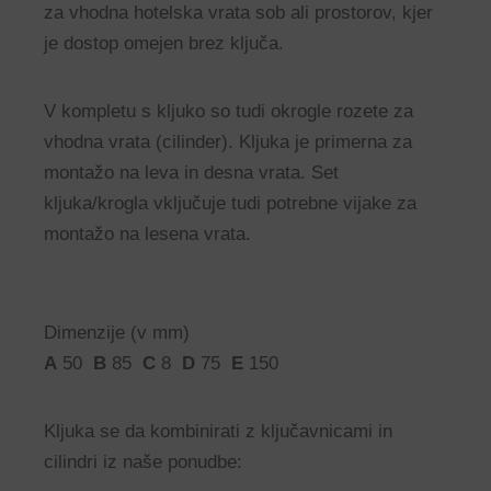
za vhodna hotelska vrata sob ali prostorov, kjer
je dostop omejen brez ključa.
V kompletu s kljuko so tudi okrogle rozete za
vhodna vrata (cilinder). Kljuka je primerna za
montažo na leva in desna vrata. Set
kljuka/krogla vključuje tudi potrebne vijake za
montažo na lesena vrata.
Dimenzije (v mm)
A
50
B
85
C
8
D
75
E
150
Kljuka se da kombinirati z ključavnicami in
cilindri iz naše ponudbe: