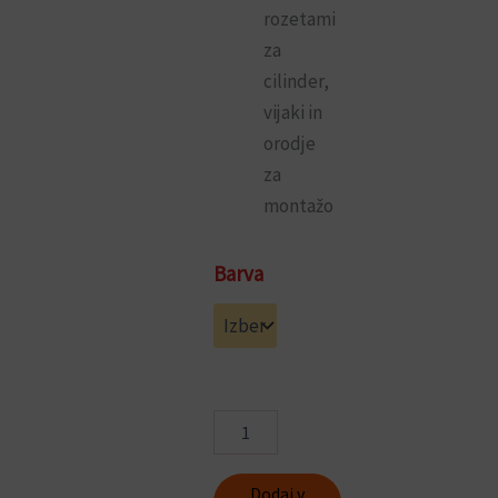
rozetami
za
cilinder,
vijaki in
orodje
za
montažo
Garnitura
Barva
kljuka-
krogla
gumb
Metro
količina
Dodaj v