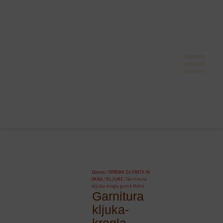
Skip
to
content
Domov
/
OPREMA ZA VRATA IN
OKNA
/
KLJUKE
/ Garnitura
kljuka-krogla gumb Metro
Garnitura
kljuka-