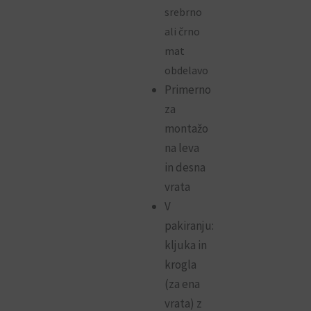
srebrno
ali črno
mat
obdelavo
Primerno
za
montažo
na leva
in desna
vrata
V
pakiranju:
kljuka in
krogla
(za ena
vrata) z