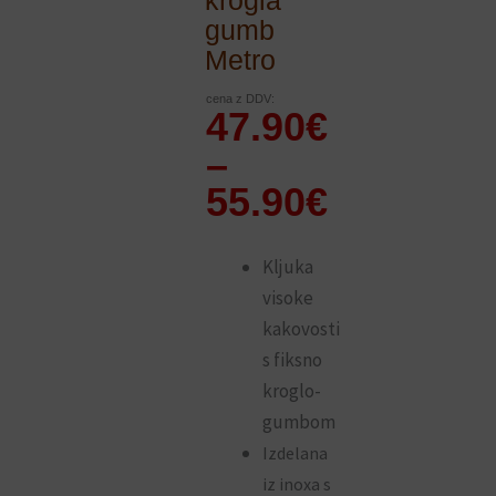
krogla
gumb
Metro
cena z DDV:
Cenovni
47.90
€
razpon:
–
od
55.90
€
47.90€
do
Kljuka
visoke
55.90€
kakovosti
s fiksno
kroglo-
gumbom
Izdelana
iz inoxa s