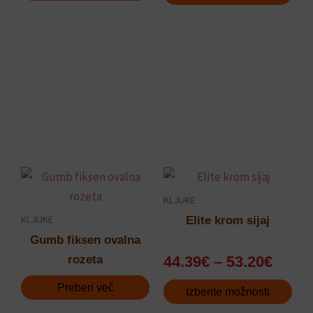
izberete
na
strani
izdelka
Ceno
Ta
razpo
izdelek
KLJUKE
od
ima
KLJUKE
Elite krom sijaj
44.39
več
Gumb fiksen ovalna
do
različic.
rozeta
44.39
€
–
53.20
€
53.20
Možnosti
Preberi več
lahko
Izberite možnosti
izberete