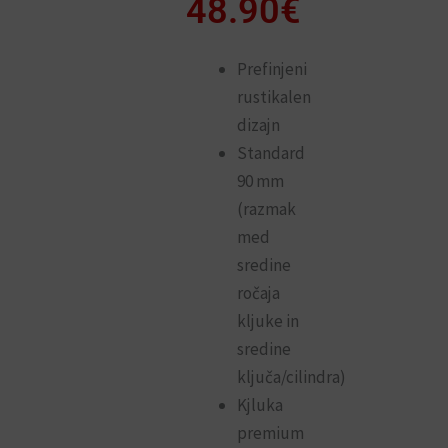
od
48.90
€
41.90€
do
Prefinjeni
rustikalen
48.90€
dizajn
Standard
90 mm
(razmak
med
sredine
ročaja
kljuke in
sredine
ključa/cilindra)
Kjluka
premium