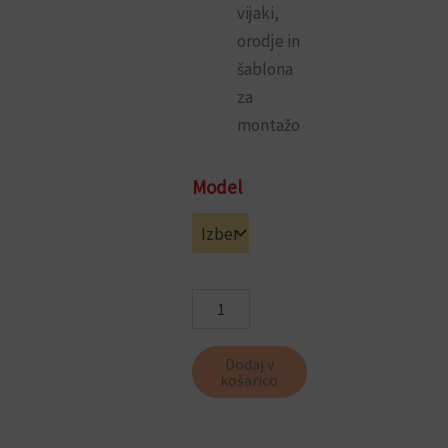
vijaki,
orodje in
šablona
za
montažo
Kljuka
Model
z
ščitom
Castle
(antik)
količina
Dodaj v
košarico