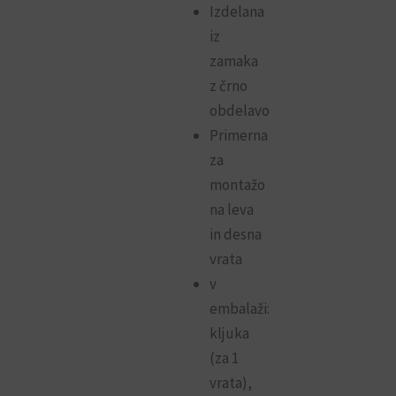
Izdelana
iz
zamaka
z črno
obdelavo
Primerna
za
montažo
na leva
in desna
vrata
v
embalaži:
kljuka
(za 1
vrata),