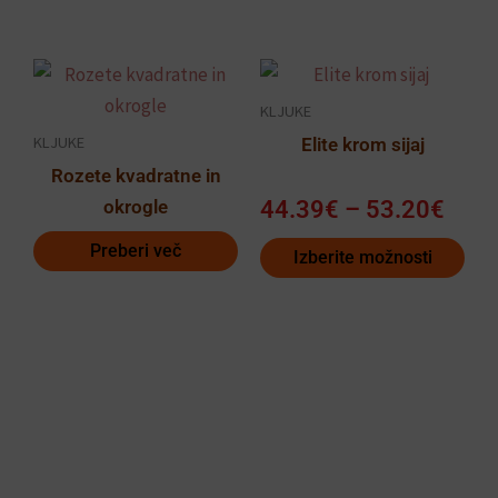
Ceno
Ta
razp
izdelek
KLJUKE
od
ima
KLJUKE
Elite krom sijaj
44.3
več
Rozete kvadratne in
do
različic.
okrogle
44.39
€
–
53.20
€
53.2
Možnosti
Preberi več
Izberite možnosti
lahko
izberete
na
strani
izdelka