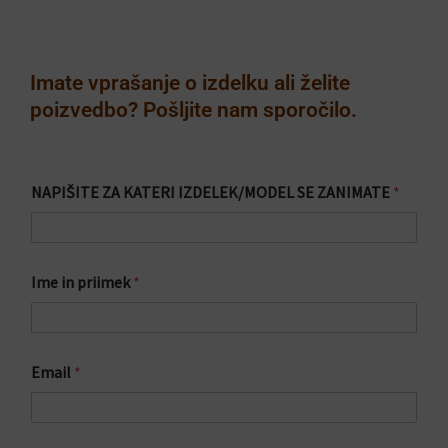
Imate vprašanje o izdelku ali želite
poizvedbo? Pošljite nam sporočilo.
NAPIŠITE ZA KATERI IZDELEK/MODEL SE ZANIMATE
*
Ime in priimek
*
Z
Email
*
A
K
A
T