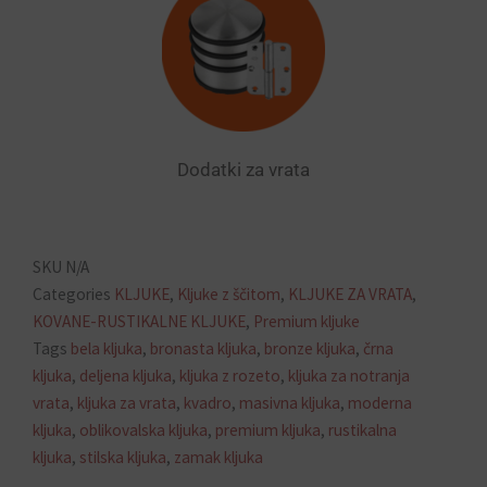
Dodatki za vrata
SKU
N/A
Categories
KLJUKE
,
Kljuke z ščitom
,
KLJUKE ZA VRATA
,
KOVANE-RUSTIKALNE KLJUKE
,
Premium kljuke
Tags
bela kljuka
,
bronasta kljuka
,
bronze kljuka
,
črna
kljuka
,
deljena kljuka
,
kljuka z rozeto
,
kljuka za notranja
vrata
,
kljuka za vrata
,
kvadro
,
masivna kljuka
,
moderna
kljuka
,
oblikovalska kljuka
,
premium kljuka
,
rustikalna
kljuka
,
stilska kljuka
,
zamak kljuka