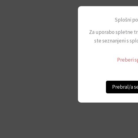
Splošni po
Za uporabo spletne tr
ste seznanjeni s spl
Preberi s
Prebral/a s