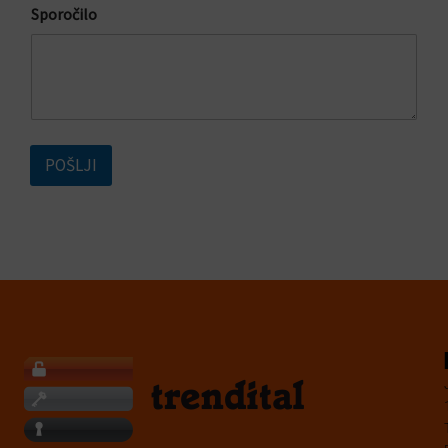
E
Sporočilo
R
I
*
POŠLJI