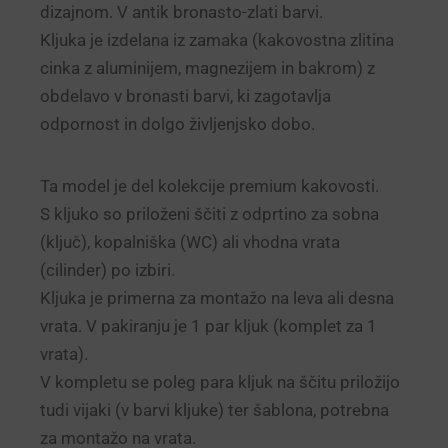
dizajnom. V antik bronasto-zlati barvi.
Kljuka je izdelana iz zamaka (kakovostna zlitina
cinka z aluminijem, magnezijem in bakrom) z
obdelavo v bronasti barvi, ki zagotavlja
odpornost in dolgo življenjsko dobo.
Ta model je del kolekcije premium kakovosti.
S kljuko so priloženi ščiti z odprtino za sobna
(ključ), kopalniška (WC) ali vhodna vrata
(cilinder) po izbiri.
Kljuka je primerna za montažo na leva ali desna
vrata. V pakiranju je 1 par kljuk (komplet za 1
vrata).
V kompletu se poleg para kljuk na ščitu priložijo
tudi vijaki (v barvi kljuke) ter šablona, potrebna
za montažo na vrata.