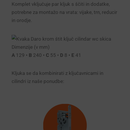
Komplet vključuje par kljuk s ščiti in dodatke,
potrebne za montažo na vrata: vijake, trn, reducir
in orodje.
Dimenzije (v mm)
A
129 •
B
240 •
C
55 •
D
8 •
E
41
Kljuka se da kombinirati z ključavnicami in
cilindri iz naše ponudbe: