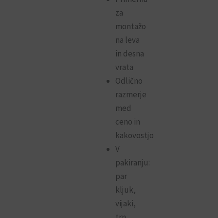
za
montažo
na leva
in desna
vrata
Odlično
razmerje
med
ceno in
kakovostjo
V
pakiranju:
par
kljuk,
vijaki,
trn,