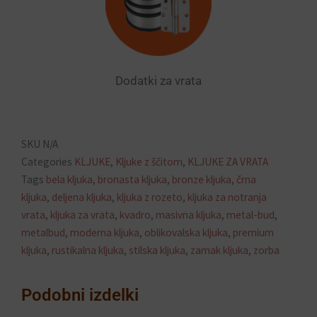
Dodatki za vrata
SKU
N/A
Categories
KLJUKE
,
Kljuke z ščitom
,
KLJUKE ZA VRATA
Tags
bela kljuka
,
bronasta kljuka
,
bronze kljuka
,
črna
kljuka
,
deljena kljuka
,
kljuka z rozeto
,
kljuka za notranja
vrata
,
kljuka za vrata
,
kvadro
,
masivna kljuka
,
metal-bud
,
metalbud
,
moderna kljuka
,
oblikovalska kljuka
,
premium
kljuka
,
rustikalna kljuka
,
stilska kljuka
,
zamak kljuka
,
zorba
Podobni izdelki