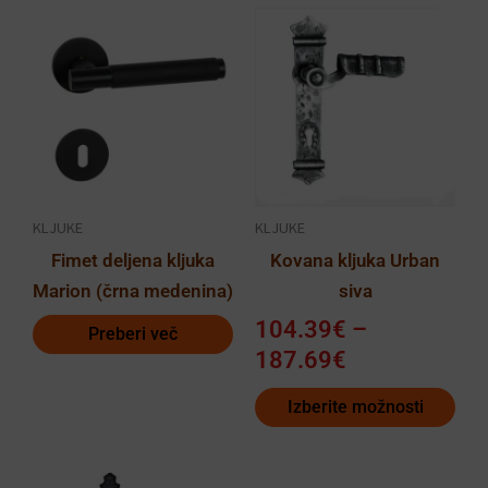
Cenovni
Ta
razpon:
izdelek
od
ima
104.39€
več
do
različic.
187.69€
Možnosti
lahko
KLJUKE
KLJUKE
izberete
Fimet deljena kljuka
Kovana kljuka Urban
na
Marion (črna medenina)
siva
strani
izdelka
104.39
€
–
Preberi več
187.69
€
Izberite možnosti
Ta