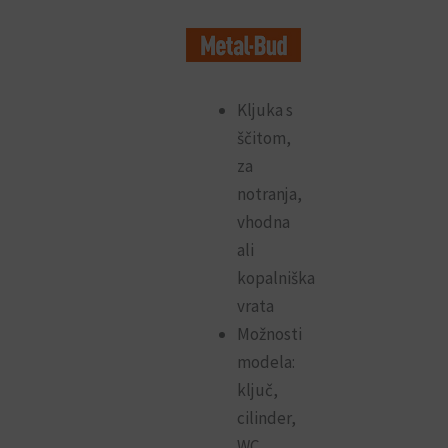
23.90€
do
29.90€
Kljuka s
ščitom,
za
notranja,
vhodna
ali
kopalniška
vrata
Možnosti
modela:
ključ,
cilinder,
WC