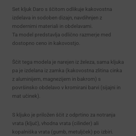
Set kljuk Daro s ščitom odlikuje kakovostna
izdelava in sodoben dizajn, navdihnjen z
modernimi materiali in obdelavami.
Ta model predstavlja odlično razmerje med
dostopno ceno in kakovostjo.
Ščit tega modela je narejen iz železa, sama kljuka
pa je izdelana iz zamka (kakovostna zlitina cinka
z aluminijem, magnezijem in bakrom) s
površinsko obdelavo v kromirani barvi (sijajni in
mat učinek).
S kljuko je priložen ščit z odprtino za notranja
vrata (ključ), vhodna vrata (cilinder) ali
kopalniška vrata (gumb, metuljček) po izbiri.