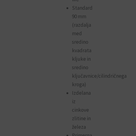
Standard
90 mm
(razdalja
med
sredino
kvadrata
kljuke in
sredino
ključavnice/cilindričnega
kroga)
Izdelana
iz
cinkove
zlitine in
železa
Primerna