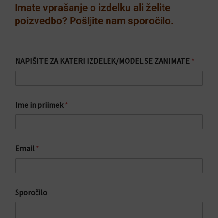
Imate vprašanje o izdelku ali želite
poizvedbo? Pošljite nam sporočilo.
NAPIŠITE ZA KATERI IZDELEK/MODEL SE ZANIMATE
*
Ime in priimek
*
Z
Email
*
A
N
I
M
A
Sporočilo
T
E
Z