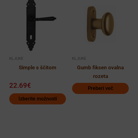
izdelek
ima
več
različic.
Možnosti
lahko
KLJUKE
KLJUKE
izberete
Simple s ščitom
Gumb fiksen ovalna
na
rozeta
strani
22.69
€
izdelka
Preberi več
Izberite možnosti