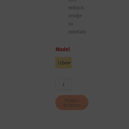
reducir,
orodje
za
montažo
Kljuka
Model
z
ščitom
Daro
količina
Dodaj v
košarico