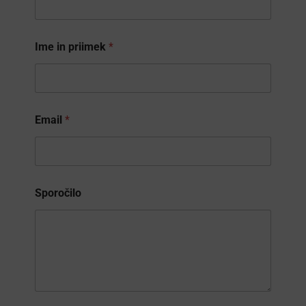
Ime in priimek
*
Email
*
p
Sporočilo
r
i
i
m
e
k
*
*