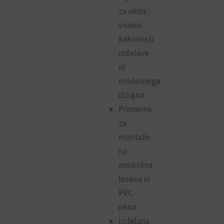
za okno
visoke
kakovosti
izdelave
in
modernega
dizajna
Primerna
za
montažo
na
enokrilna
lesena in
PVC
okna
Izdelana