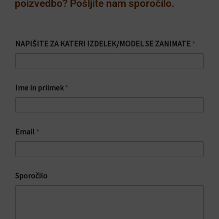
poizvedbo? Pošljite nam sporočilo.
NAPIŠITE ZA KATERI IZDELEK/MODEL SE ZANIMATE
*
p
Ime in priimek
*
r
i
i
m
e
Email
*
k
p
r
i
i
Sporočilo
m
e
k
I