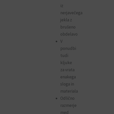
iz
nerjavečega
jekla z
brušeno
obdelavo
V
ponudbi
tudi
kljuke
za vrata
enakega
sloga in
materiala
Odlično
razmerje
med