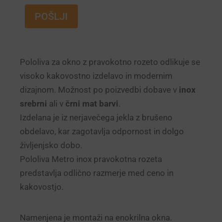
POŠLJI
Pololiva za okno z pravokotno rozeto odlikuje se
visoko kakovostno izdelavo in modernim
dizajnom. Možnost po poizvedbi dobave v
inox
srebrni
ali v
črni mat barvi
.
Izdelana je iz nerjavečega jekla z brušeno
obdelavo, kar zagotavlja odpornost in dolgo
življenjsko dobo.
Pololiva Metro inox pravokotna rozeta
predstavlja odlično razmerje med ceno in
kakovostjo.
Namenjena je montaži na enokrilna okna.