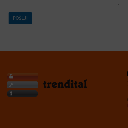
m
e
POŠLJI