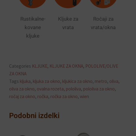
Rustikalne-
Kljuke za
Ročaji za
kovane
vrata
vrata/okna
kljuke
Categories
KLJUKE
,
KLJUKE ZA OKNA
,
POLOLIVE/OLIVE
ZA OKNA
Tags
kljuka
,
kljuka za okno
,
kljukica za okno
,
metro
,
oliva
,
oliva za okno
,
ovalna rozeta
,
pololiva
,
pololiva za okno
,
ročaj za okno
,
ročka
,
ročka za okno
,
wien
Podobni izdelki
Ceno
Ta