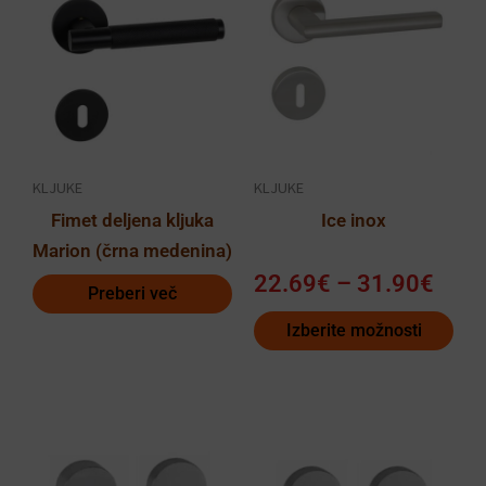
razp
izdelek
od
ima
22.6
več
do
različic.
31.9
Možnosti
lahko
KLJUKE
KLJUKE
izberete
Fimet deljena kljuka
Ice inox
na
Marion (črna medenina)
strani
22.69
€
–
31.90
€
izdelka
Preberi več
Izberite možnosti