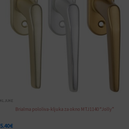
različic.
Možnosti
lahko
izberete
na
strani
izdelka
KLJUKE
Brialma pololiva-kljuka za okno MTJ1140 “Jolly”
5.40
€