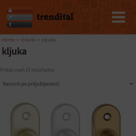
Razvrščeno
Skip
po
to
priljubljenosti
content
Home
Izdelki
kljuka
kljuka
Prikaz vseh 27 rezultatov
Ta
izdelek
ima
več