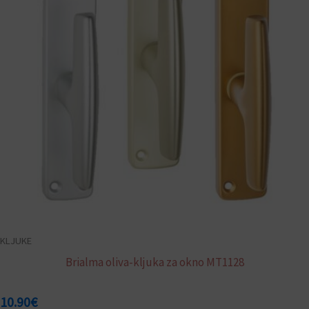
različic.
Možnosti
lahko
izberete
na
strani
izdelka
KLJUKE
Brialma oliva-kljuka za okno MT1128
10.90
€