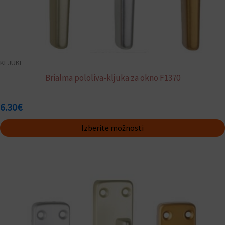
KLJUKE
Brialma pololiva-kljuka za okno F1370
6.30
€
Izberite možnosti
Ta
izdelek
ima
več