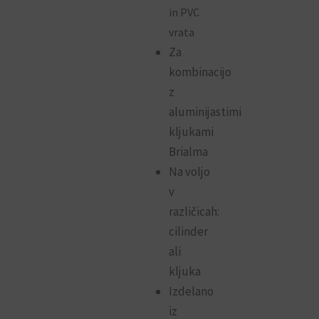
in PVC
vrata
Za
kombinacijo
z
aluminijastimi
kljukami
Brialma
Na voljo
v
različicah:
cilinder
ali
kljuka
Izdelano
iz