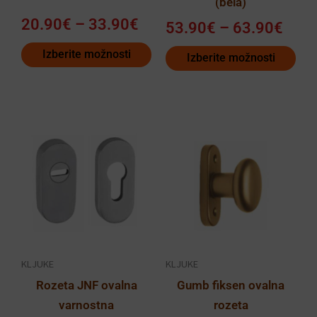
(bela)
strani
strani
20.90
€
–
33.90
€
izdelka
izdelka
53.90
€
–
63.90
€
Izberite možnosti
Izberite možnosti
KLJUKE
KLJUKE
Rozeta JNF ovalna
Gumb fiksen ovalna
varnostna
rozeta