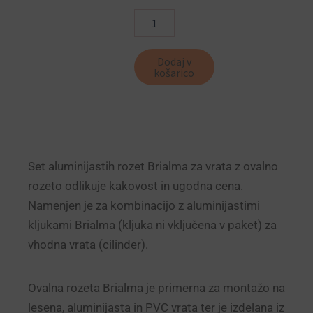
količina
Dodaj v
košarico
Set aluminijastih rozet Brialma za vrata z ovalno
rozeto odlikuje kakovost in ugodna cena.
Namenjen je za kombinacijo z aluminijastimi
kljukami Brialma (kljuka ni vključena v paket) za
vhodna vrata (cilinder).
Ovalna rozeta Brialma je primerna za montažo na
lesena, aluminijasta in PVC vrata ter je izdelana iz