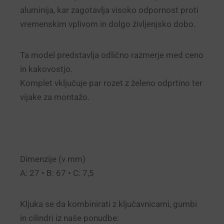
aluminija, kar zagotavlja visoko odpornost proti
vremenskim vplivom in dolgo življenjsko dobo.
Ta model predstavlja odlično razmerje med ceno
in kakovostjo.
Komplet vključuje par rozet z želeno odprtino ter
vijake za montažo.
Dimenzije (v mm)
A: 27 • B: 67 • C: 7,5
Kljuka se da kombinirati z ključavnicami, gumbi
in cilindri iz naše ponudbe: