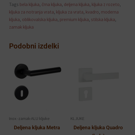
Tags
bela kljuka
,
črna kljuka
,
deljena kljuka
,
kljuka z rozeto
,
kljuka za notranja vrata
,
kljuka za vrata
,
kvadro
,
moderna
kljuka
,
oblikovalska kljuka
,
premium kljuka
,
stilska kljuka
,
zamak kljuka
Podobni izdelki
Cenovni
Ceno
Ta
Ta
razpon:
razp
izdelek
izdelek
od
od
ima
ima
20.90€
53.9
več
več
do
do
različic.
različic.
33.90€
63.9
Možnosti
Možnosti
lahko
lahko
Inox -zamak-ALU kljuke
KLJUKE
izberete
izberete
Deljena kljuka Metra
Deljena kljuka Quadro
na
na