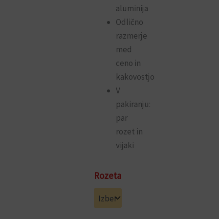
aluminija
Odlično
razmerje
med
ceno in
kakovostjo
V
pakiranju:
par
rozet in
vijaki
Ovalna
Rozeta
rozeta
Brialma
(F1
srebrna)